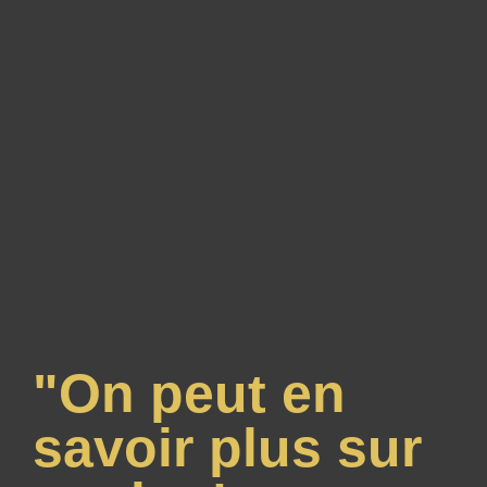
"On peut en
savoir plus sur