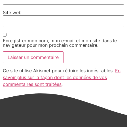
Site web
Enregistrer mon nom, mon e-mail et mon site dans le
navigateur pour mon prochain commentaire.
Ce site utilise Akismet pour réduire les indésirables.
En
savoir plus sur la façon dont les données de vos
commentaires sont traitées
.