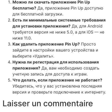
Можно ли скачать приложение Pin Up
бесплатно?
Да, приложение Pin Up доступно
для бесплатной загрузки.
Есть ли минимальные системные требования
для установки приложения?
Да, для Android
требуется версия не ниже 5.0, а для iOS — не
ниже 11.0.
Как удалить приложение Pin Up?
Просто
зайдите в настройки вашего устройства и
выберите «Удалить».
Нужна ли регистрация для использования
приложения?
Да, вам необходимо создать
учетную запись для доступа к играм.
Что делать, если приложение не работает?
Убедитесь, что у вас установлена последняя
версия и проверьте подключение к интернету.
Laisser un commentaire