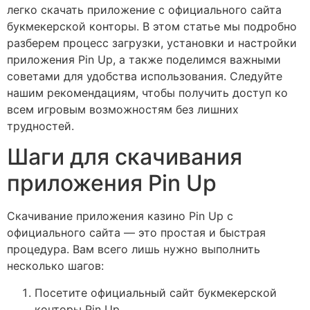
легко скачать приложение с официального сайта
букмекерской конторы. В этом статье мы подробно
разберем процесс загрузки, установки и настройки
приложения Pin Up, а также поделимся важными
советами для удобства использования. Следуйте
нашим рекомендациям, чтобы получить доступ ко
всем игровым возможностям без лишних
трудностей.
Шаги для скачивания
приложения Pin Up
Скачивание приложения казино Pin Up с
официального сайта — это простая и быстрая
процедура. Вам всего лишь нужно выполнить
несколько шагов:
Посетите официальный сайт букмекерской
конторы Pin Up.