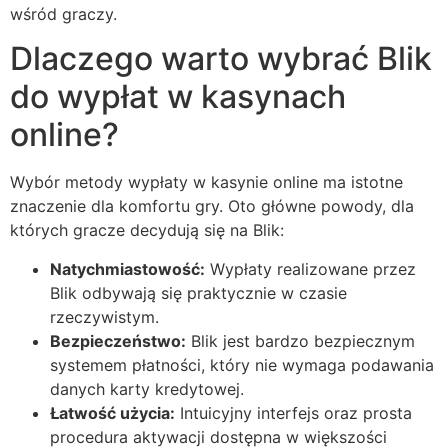
wśród graczy.
Dlaczego warto wybrać Blik
do wypłat w kasynach
online?
Wybór metody wypłaty w kasynie online ma istotne
znaczenie dla komfortu gry. Oto główne powody, dla
których gracze decydują się na Blik:
Natychmiastowość:
Wypłaty realizowane przez
Blik odbywają się praktycznie w czasie
rzeczywistym.
Bezpieczeństwo:
Blik jest bardzo bezpiecznym
systemem płatności, który nie wymaga podawania
danych karty kredytowej.
Łatwość użycia:
Intuicyjny interfejs oraz prosta
procedura aktywacji dostępna w większości