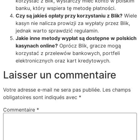
korzystać z Blik, wystarczy mieć konto w polskim
banku, który wspiera tę metodę płatności.
Czy są jakieś opłaty przy korzystaniu z Blik?
Wiele
kasyn nie nalicza prowizji za wypłaty przez Blik,
jednak warto sprawdzić regulamin.
Jakie inne metody wypłat są dostępne w polskich
kasynach online?
Oprócz Blik, gracze mogą
korzystać z przelewów bankowych, portfeli
elektronicznych oraz kart kredytowych.
Laisser un commentaire
Votre adresse e-mail ne sera pas publiée.
Les champs
obligatoires sont indiqués avec
*
Commentaire
*