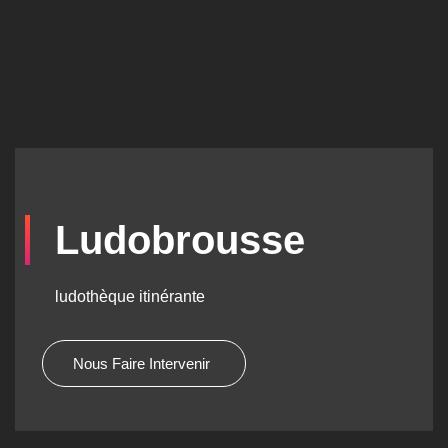
Ludobrousse
ludothèque itinérante
Nous Faire Intervenir