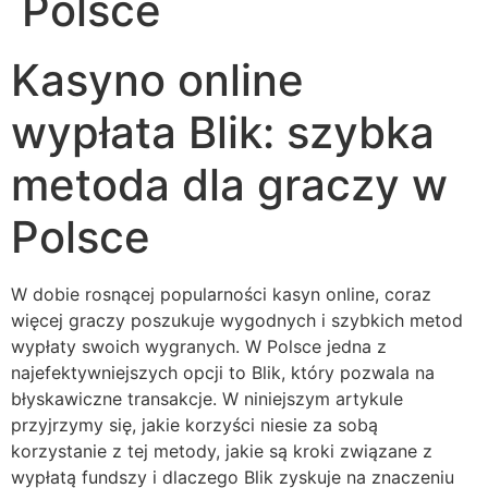
Polsce
Kasyno online
wypłata Blik: szybka
metoda dla graczy w
Polsce
W dobie rosnącej popularności kasyn online, coraz
więcej graczy poszukuje wygodnych i szybkich metod
wypłaty swoich wygranych. W Polsce jedna z
najefektywniejszych opcji to Blik, który pozwala na
błyskawiczne transakcje. W niniejszym artykule
przyjrzymy się, jakie korzyści niesie za sobą
korzystanie z tej metody, jakie są kroki związane z
wypłatą fundszy i dlaczego Blik zyskuje na znaczeniu