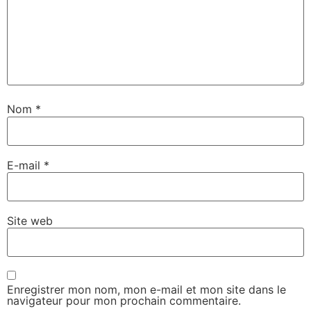
Nom
*
E-mail
*
Site web
Enregistrer mon nom, mon e-mail et mon site dans le
navigateur pour mon prochain commentaire.