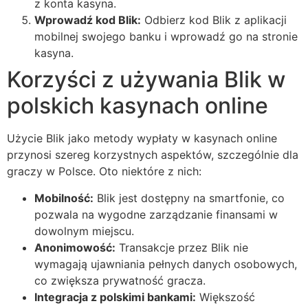
z konta kasyna.
Wprowadź kod Blik:
Odbierz kod Blik z aplikacji
mobilnej swojego banku i wprowadź go na stronie
kasyna.
Korzyści z używania Blik w
polskich kasynach online
Użycie Blik jako metody wypłaty w kasynach online
przynosi szereg korzystnych aspektów, szczególnie dla
graczy w Polsce. Oto niektóre z nich:
Mobilność:
Blik jest dostępny na smartfonie, co
pozwala na wygodne zarządzanie finansami w
dowolnym miejscu.
Anonimowość:
Transakcje przez Blik nie
wymagają ujawniania pełnych danych osobowych,
co zwiększa prywatność gracza.
Integracja z polskimi bankami:
Większość