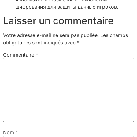
шифрования для защиты данных игроков.
Laisser un commentaire
Votre adresse e-mail ne sera pas publiée.
Les champs
obligatoires sont indiqués avec
*
Commentaire
*
Nom
*