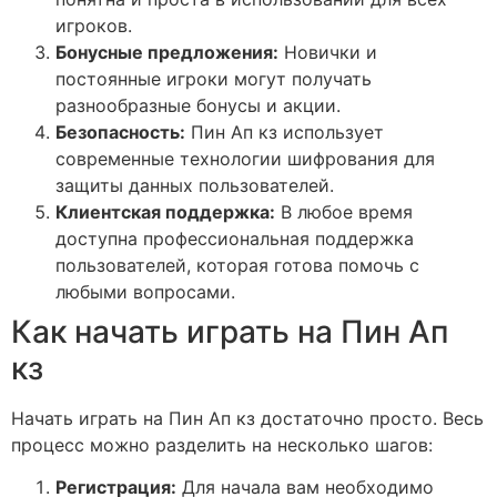
игроков.
Бонусные предложения:
Новички и
постоянные игроки могут получать
разнообразные бонусы и акции.
Безопасность:
Пин Ап кз использует
современные технологии шифрования для
защиты данных пользователей.
Клиентская поддержка:
В любое время
доступна профессиональная поддержка
пользователей, которая готова помочь с
любыми вопросами.
Как начать играть на Пин Ап
кз
Начать играть на Пин Ап кз достаточно просто. Весь
процесс можно разделить на несколько шагов:
Регистрация:
Для начала вам необходимо