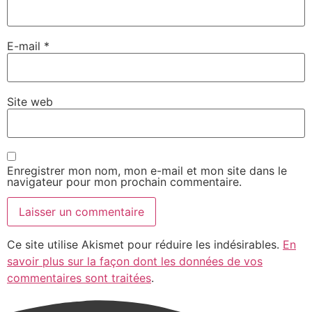
E-mail
*
Site web
Enregistrer mon nom, mon e-mail et mon site dans le
navigateur pour mon prochain commentaire.
Ce site utilise Akismet pour réduire les indésirables.
En
savoir plus sur la façon dont les données de vos
commentaires sont traitées
.