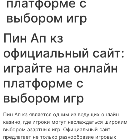
платформе с
выбором игр
Пин Ап кз
официальный сайт:
играйте на онлайн
платформе с
выбором игр
Пин Ап кз является одним из ведущих онлайн
казино, где игроки могут наслаждаться широким
выбором азартных игр. Официальный сайт
предлагает не только разнообразие игровых