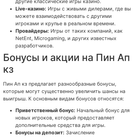
другие классические игры казино.
Live-казино:
Игры с живыми дилерами, где вы
можете взаимодействовать с другими
игроками и крупье в реальном времени.
Провайдеры:
Игры от таких компаний, как
NetEnt, Microgaming, и других известных
разработчиков.
Бонусы и акции на Пин Ап
кз
Пин Ап кз предлагает разнообразные бонусы,
которые могут существенно увеличить шансы на
выигрыш. К основным видам бонусов относятся:
Приветственный бонус:
Начальный бонус для
новых игроков, который предоставляет
дополнительные средства для игры.
Бонусы на депозит:
Зачисление