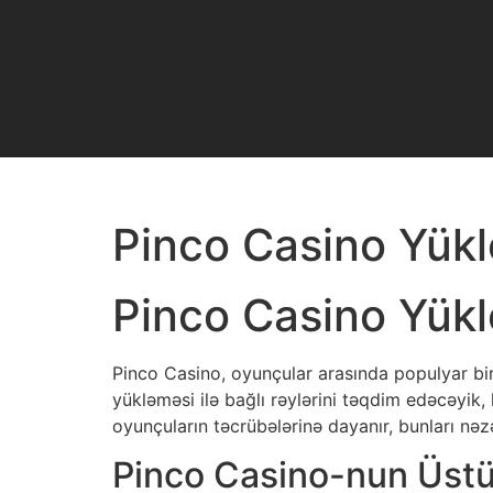
Pinco Casino Yükl
Pinco Casino Yükl
Pinco Casino, oyunçular arasında populyar bi
yükləməsi ilə bağlı rəylərini təqdim edəcəyik,
oyunçuların təcrübələrinə dayanır, bunları nə
Pinco Casino-nun Üstü