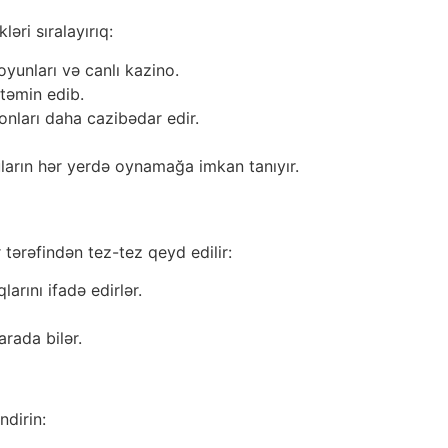
əri sıralayırıq:
yunları və canlı kazino.
 təmin edib.
nları daha cazibədar edir.
uların hər yerdə oynamağa imkan tanıyır.
tərəfindən tez-tez qeyd edilir:
larını ifadə edirlər.
rada bilər.
ndirin: