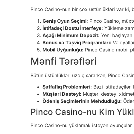
Pinco Casino-nun bir çox üstünlükləri var ki, 
Geniş Oyun Seçimi:
Pinco Casino, müxtəl
İstifadəçi Dostu İnterfeys:
Yükləmə zamanı
Aşağı Minimum Depozit:
Yeni başlayan 
Bonus və Təşviq Proqramları:
Vəloyallar
Mobil Uyğunluğu:
Pinco Casino mobil pla
Mənfi Tərəfləri
Bütün üstünlükləri üzə çıxararkən, Pinco Casi
Şəffaflıq Problemləri:
Bəzi istifadəçilər,
Müştəri Dəstəyi:
Müştəri dəstəyi xidməti
Ödəniş Seçimlərinin Məhdudluğu:
Ödəni
Pinco Casino-nu Kim Yükl
Pinco Casino-nu yükləmək istəyən oyunçular üç