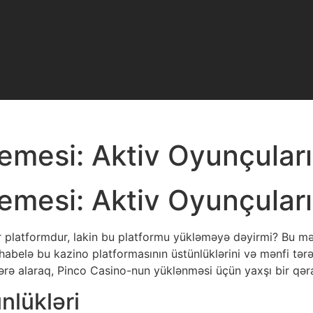
emesi: Aktiv Oyunçuları
emesi: Aktiv Oyunçuları
r platformdur, lakin bu platformu yükləməyə dəyirmi? Bu m
 habelə bu kazino platformasının üstünlüklərini və mənfi tər
zərə alaraq, Pinco Casino-nun yüklənməsi üçün yaxşı bir qə
nlükləri