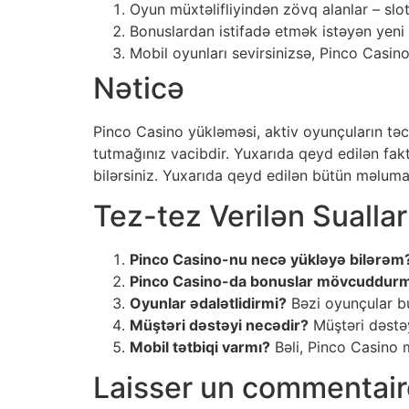
Oyun müxtəlifliyindən zövq alanlar – slot
Bonuslardan istifadə etmək istəyən yeni
Mobil oyunları sevirsinizsə, Pinco Casino
Nəticə
Pinco Casino yükləməsi, aktiv oyunçuların təc
tutmağınız vacibdir. Yuxarıda qeyd edilən fak
bilərsiniz. Yuxarıda qeyd edilən bütün məluma
Tez-tez Verilən Sualla
Pinco Casino-nu necə yükləyə bilərəm
Pinco Casino-da bonuslar mövcuddur
Oyunlar ədalətlidirmi?
Bəzi oyunçular bu 
Müştəri dəstəyi necədir?
Müştəri dəstəy
Mobil tətbiqi varmı?
Bəli, Pinco Casino m
Laisser un commentair