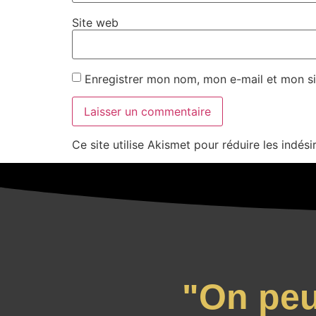
Site web
Enregistrer mon nom, mon e-mail et mon si
Ce site utilise Akismet pour réduire les indési
"On peu