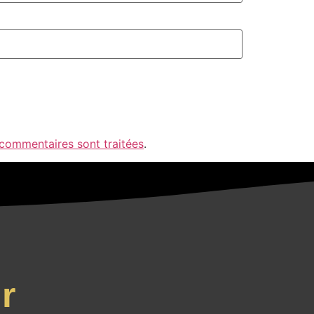
 commentaires sont traitées
.
r