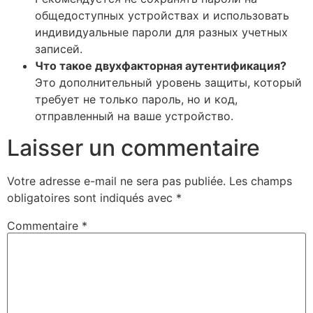
общедоступных устройствах и использовать
индивидуальные пароли для разных учетных
записей.
Что такое двухфакторная аутентификация?
Это дополнительный уровень защиты, который
требует не только пароль, но и код,
отправленный на ваше устройство.
Laisser un commentaire
Votre adresse e-mail ne sera pas publiée.
Les champs
obligatoires sont indiqués avec
*
Commentaire
*