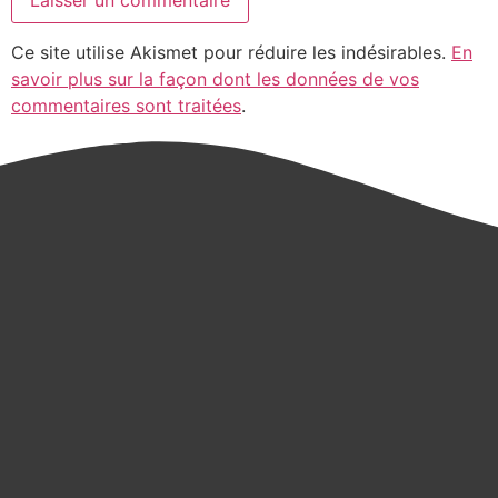
Ce site utilise Akismet pour réduire les indésirables.
En
savoir plus sur la façon dont les données de vos
commentaires sont traitées
.