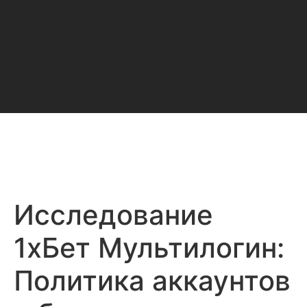
Исследование
1хБет Мультилогин:
Политика аккаунтов