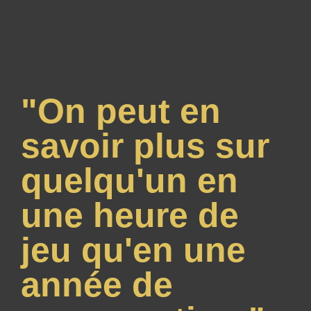
"On peut en
savoir plus sur
quelqu'un en
une heure de
jeu qu'en une
année de