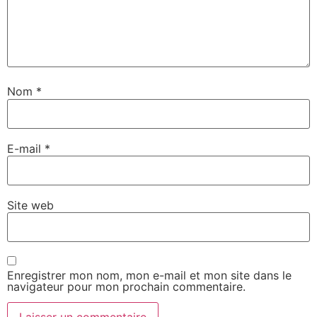
Nom
*
E-mail
*
Site web
Enregistrer mon nom, mon e-mail et mon site dans le
navigateur pour mon prochain commentaire.