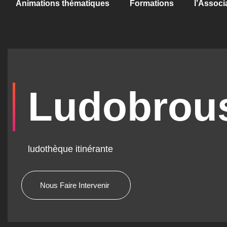
Animations thématiques
Formations
l’Associ
Ludobrou
ludothèque itinérante
Nous Faire Intervenir