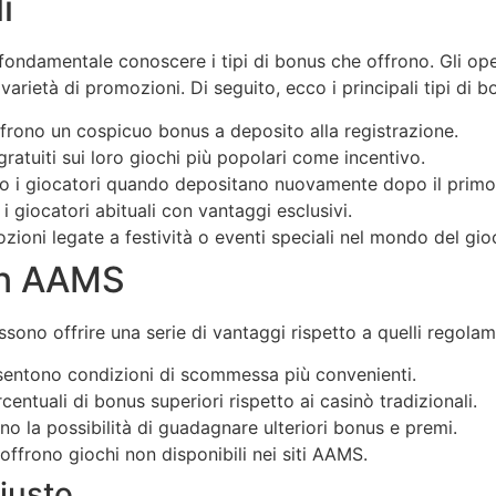
i
fondamentale conoscere i tipi di bonus che offrono. Gli oper
 varietà di promozioni. Di seguito, ecco i principali tipi d
frono un cospicuo bonus a deposito alla registrazione.
gratuiti sui loro giochi più popolari come incentivo.
 i giocatori quando depositano nuovamente dopo il primo
i giocatori abituali con vantaggi esclusivi.
ioni legate a festività o eventi speciali nel mondo del gio
on AAMS
sono offrire una serie di vantaggi rispetto a quelli regola
sentono condizioni di scommessa più convenienti.
entuali di bonus superiori rispetto ai casinò tradizionali.
no la possibilità di guadagnare ulteriori bonus e premi.
offrono giochi non disponibili nei siti AAMS.
iusto