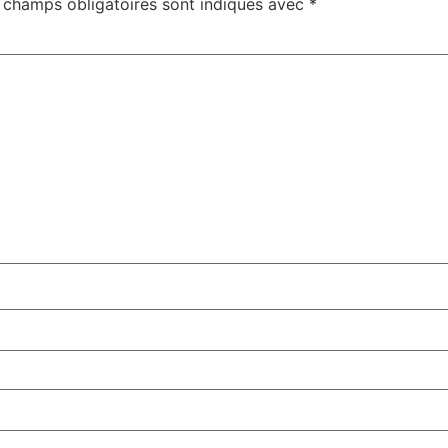
 champs obligatoires sont indiqués avec
*