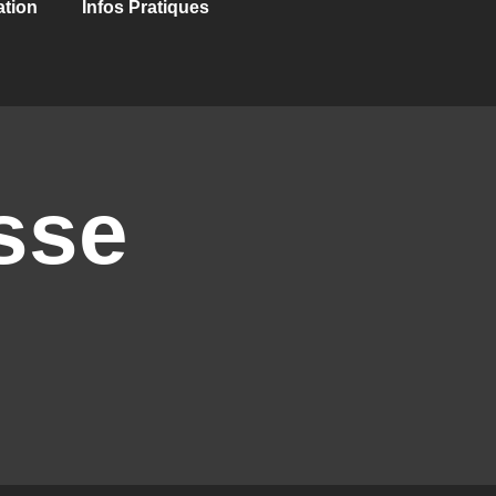
ation
Infos Pratiques
sse