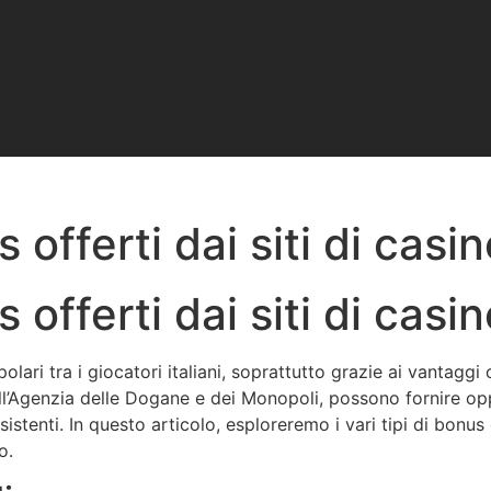
 offerti dai siti di cas
 offerti dai siti di cas
ari tra i giocatori italiani, soprattutto grazie ai vantaggi
l’Agenzia delle Dogane e dei Monopoli, possono fornire oppo
sistenti. In questo articolo, esploreremo i vari tipi di bonu
o.