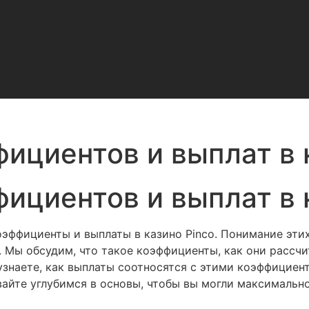
ициентов и выплат в 
ициентов и выплат в 
эффициенты и выплаты в казино Pinco. Понимание эти
Мы обсудим, что такое коэффициенты, как они рассчи
знаете, как выплаты соотносятся с этими коэффициен
айте углубимся в основы, чтобы вы могли максимально