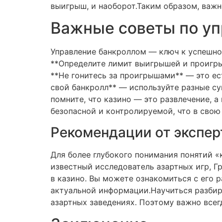
выигрыш, и наоборот.Таким образом, важн
Важные советы по у
Управление банкроллом — ключ к успешной
**Определите лимит выигрышей и проигрыш
**Не гонитесь за проигрышами** — это ес
свой банкролл** — используйте разные сум
помните, что казино — это развлечение, 
безопасной и контролируемой, что в сво
Рекомендации от экспер
Для более глубокого понимания понятий «
известный исследователь азартных игр, Г
в казино. Вы можете ознакомиться с его ра
актуальной информации.Научиться разбира
азартных заведениях. Поэтому важно всег