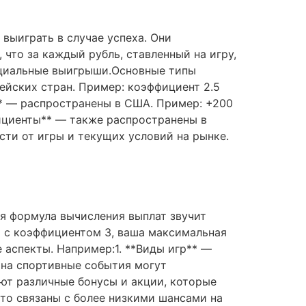
выиграть в случае успеха. Они
что за каждый рубль, ставленный на игру,
нциальные выигрыши.Основные типы
ейских стран. Пример: коэффициент 2.5
ы** — распространены в США. Пример: +200
фициенты** — также распространены в
сти от игры и текущих условий на рынке.
ая формула вычисления выплат звучит
й с коэффициентом 3, ваша максимальная
 аспекты. Например:1. **Виды игр** —
 на спортивные события могут
ают различные бонусы и акции, которые
то связаны с более низкими шансами на