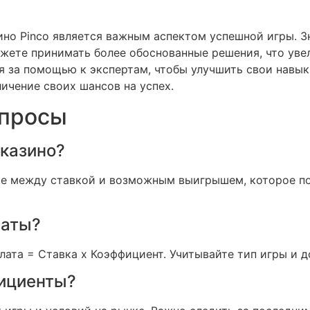
ино Pinco является важным аспектом успешной игры. З
жете принимать более обоснованные решения, что увел
 за помощью к экспертам, чтобы улучшить свои навык
личение своих шансов на успех.
опросы
 казино?
е между ставкой и возможным выигрышем, которое по
латы?
ата = Ставка x Коэффициент. Учитывайте тип игры и 
фициенты?