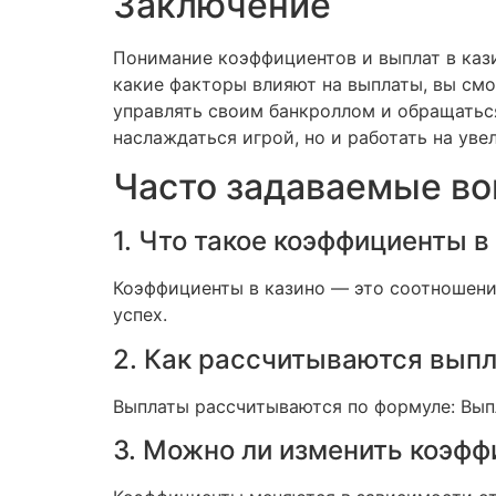
Заключение
Понимание коэффициентов и выплат в каз
какие факторы влияют на выплаты, вы смо
управлять своим банкроллом и обращаться
наслаждаться игрой, но и работать на уве
Часто задаваемые в
1. Что такое коэффициенты в
Коэффициенты в казино — это соотношени
успех.
2. Как рассчитываются вып
Выплаты рассчитываются по формуле: Выпл
3. Можно ли изменить коэф