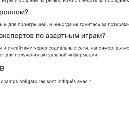
 игры и условий на рынке. Важно следить за последни
кроллом?
 и для проигрышей, и никогда не гонитесь за потерями
 экспертов по азартным играм?
 и инсайтами через социальные сети, например, вы мо
itter для получения актуальной информации.
e
 champs obligatoires sont indiqués avec
*