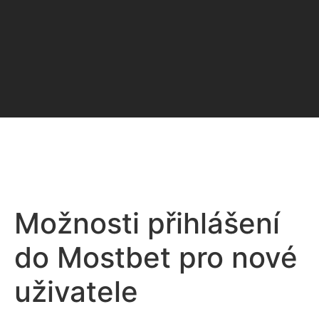
Možnosti přihlášení
do Mostbet pro nové
uživatele