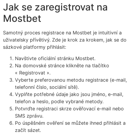
Jak se zaregistrovat na
Mostbet
Samotný proces registrace na Mostbet je intuitivní a
uživatelsky přívětivý. Zde je krok za krokem, jak se do
sázkové platformy přihlásit:
Navštivte oficiální stránku Mostbet.
Na domovské stránce klikněte na tlačítko
« Registrovat ».
Vyberte preferovanou metodu registrace (e-mail,
telefonní číslo, sociální sítě).
Vyplňte potřebné údaje jako jsou jméno, e-mail,
telefon a heslo, podle vybrané metody.
Potvrďte registraci skrze ověřovací e-mail nebo
SMS zprávu.
Po úspěšném ověření se můžete ihned přihlásit a
začít sázet.