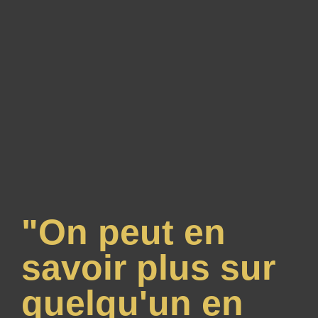
"On peut en
savoir plus sur
quelqu'un en