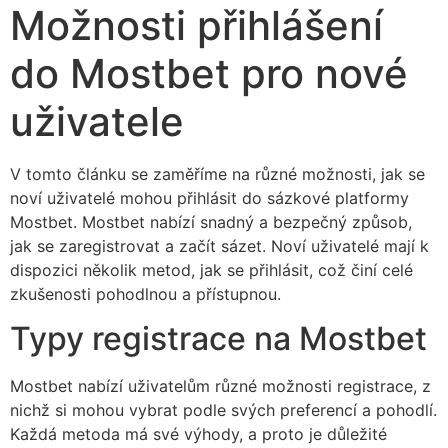
Možnosti přihlášení
do Mostbet pro nové
uživatele
V tomto článku se zaměříme na různé možnosti, jak se
noví uživatelé mohou přihlásit do sázkové platformy
Mostbet. Mostbet nabízí snadný a bezpečný způsob,
jak se zaregistrovat a začít sázet. Noví uživatelé mají k
dispozici několik metod, jak se přihlásit, což činí celé
zkušenosti pohodlnou a přístupnou.
Typy registrace na Mostbet
Mostbet nabízí uživatelům různé možnosti registrace, z
nichž si mohou vybrat podle svých preferencí a pohodlí.
Každá metoda má své výhody, a proto je důležité