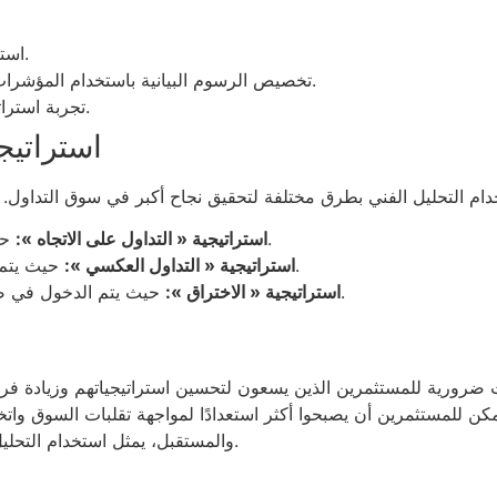
استكشاف الواجهة والبحث عن قسم التحليل الفني.
تخصيص الرسوم البيانية باستخدام المؤشرات والأدوات المناسبة لمساعدتك في اتخاذ القرار.
تجربة استراتيجيات مختلفة وتحليل النتائج لتحديد الأفضل لك.
استراتيج
حيث يركز المستثمرون على الاتجاه العام للسوق.
استراتيجية « التداول على الاتجاه »:
حيث يتم شراء الأصول عندما تكون في حالة تشبع بيعي.
استراتيجية « التداول العكسي »:
حيث يتم الدخول في صفقات بعد اختراق مستويات الدعم أو المقاومة.
استراتيجية « الاختراق »:
ت ضرورية للمستثمرين الذين يسعون لتحسين استراتيجياتهم وزيادة فر
يمكن للمستثمرين أن يصبحوا أكثر استعدادًا لمواجهة تقلبات السوق وات
والمستقبل، يمثل استخدام التحليل الفني استثمارًا ذكيًا للمستثمرين الراغبين في النجاح.