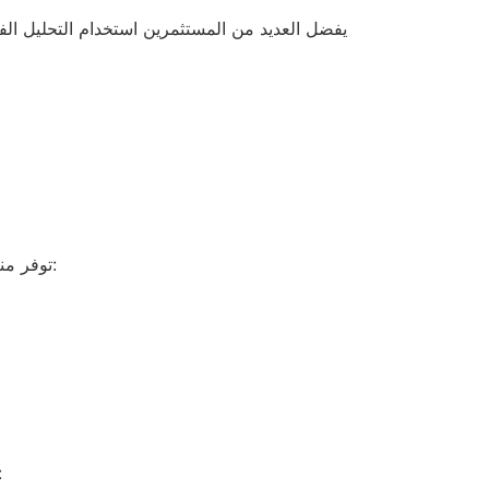
يفضل العديد من المستثمرين استخدام التحليل الف
توفر منصة وان اكس بت مجموعة متنوعة من أدوات التحليل الفني التي تساعد المستثمرين في اتخاذ قراراتهم. تشمل هذه الأدوات:
لاستخدام أدوات التحليل الفني بشكل فعّال على منصة وان ا