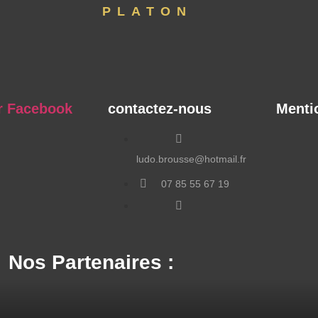
PLATON
r Facebook
contactez-nous
Menti
ludo.brousse@hotmail.fr
07 85 55 67 19
rue du Four, 04150
Revest des Brousses
Nos Partenaires :