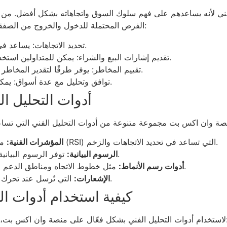
ني لأنه يساعدهم على فهم سلوك السوق واتجاهاته بشكل أفضل. من خلا
الفرص المحتملة للدخول والخروج من الصفقات. إليك بعض الأسباب التي تجعل التحليل الفني هامًا:
تحديد الاتجاهات: يساعد في تحديد اتجاه السوق سواء كان صعودًا أو هبوطًا.
تقديم إشارات البيع والشراء: يمكن للمتداولين استخدام الأدوات الفنية لتحليل نقاط الدخول والخروج.
تقييم المخاطر: يوفر طرقًا لتقدير المخاطر المحتملة عبر تحليل مستويات الدعم والمقاومة.
توافق وتحليل مع عدة أسواق: يمكن تطبيق التحليل الفني على جميع أنواع الأصول.
أدوات التحليل ا
مثل المتوسطات المتحركة ومؤشر القوة النسبية (RSI) التي تساعد في تحديد الاتجاهات والزخم.
المؤشرات الفنية:
توفر الرسوم البيانية التفاعلية معلومات مفصلة حول حركة الأسعار.
الرسوم البيانية:
مثل خطوط الاتجاه ومناطق الدعم والمقاومة التي تساعد في تحديد النقاط الحرجة.
أدوات رسم الأنماط:
التي تُرسل عند تحرك السعر إلى مستوى معين لتفادي تفويت الفرص.
الإشعارات:
كيفية استخدام أدوات ا
كس بت، يجب على المستثمرين اتباع بعض الخطوات الأساسية: