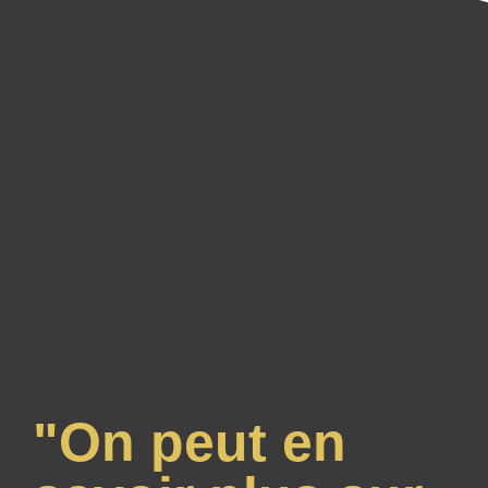
"On peut en