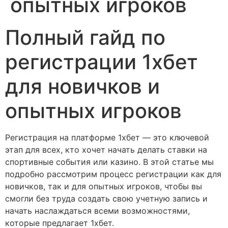
опытных игроков
Полный гайд по
регистрации 1хбет
для новичков и
опытных игроков
Регистрация на платформе 1хбет — это ключевой
этап для всех, кто хочет начать делать ставки на
спортивные события или казино. В этой статье мы
подробно рассмотрим процесс регистрации как для
новичков, так и для опытных игроков, чтобы вы
смогли без труда создать свою учетную запись и
начать наслаждаться всеми возможностями,
которые предлагает 1хбет.