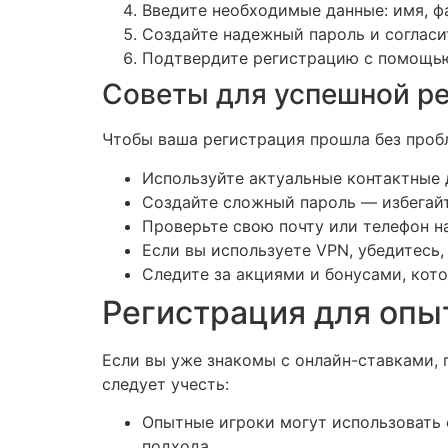
Введите необходимые данные: имя, 
Создайте надежный пароль и согласи
Подтвердите регистрацию с помощью 
Советы для успешной р
Чтобы ваша регистрация прошла без проб
Используйте актуальные контактные 
Создайте сложный пароль — избегай
Проверьте свою почту или телефон н
Если вы используете VPN, убедитесь, 
Следите за акциями и бонусами, кот
Регистрация для опы
Если вы уже знакомы с онлайн-ставками, 
следует учесть:
Опытные игроки могут использовать 
подхода.