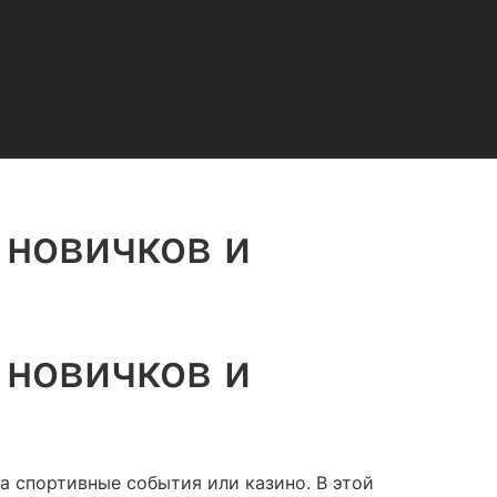
 новичков и
 новичков и
на спортивные события или казино. В этой