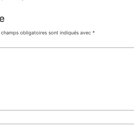
e
 champs obligatoires sont indiqués avec
*