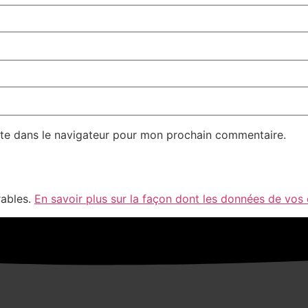
te dans le navigateur pour mon prochain commentaire.
rables.
En savoir plus sur la façon dont les données de vos