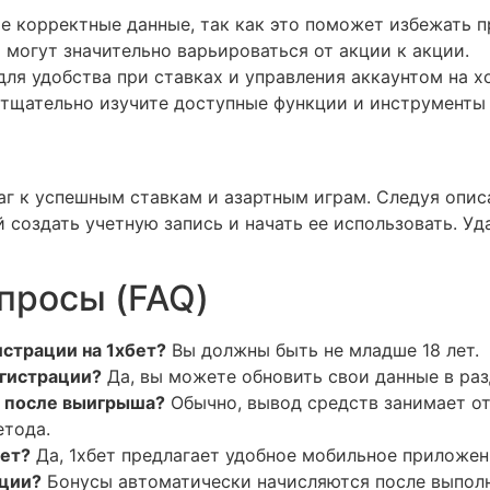
е корректные данные, так как это поможет избежать п
и могут значительно варьироваться от акции к акции.
ля удобства при ставках и управления аккаунтом на хо
тщательно изучите доступные функции и инструменты 
аг к успешным ставкам и азартным играм. Следуя опис
создать учетную запись и начать ее использовать. Уда
просы (FAQ)
страции на 1хбет?
Вы должны быть не младше 18 лет.
егистрации?
Да, вы можете обновить свои данные в раз
а после выигрыша?
Обычно, вывод средств занимает от
етода.
бет?
Да, 1хбет предлагает удобное мобильное приложен
ации?
Бонусы автоматически начисляются после выполн