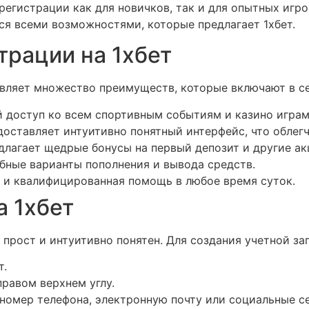
егистрации как для новичков, так и для опытных игрок
ся всеми возможностями, которые предлагает 1хбет.
рации на 1хбет
авляет множество преимуществ, которые включают в се
доступ ко всем спортивным событиям и казино играм
оставляет интуитивно понятный интерфейс, что облегч
длагает щедрые бонусы на первый депозит и другие ак
бные варианты пополнения и вывода средств.
и квалифицированная помощь в любое время суток.
а 1хбет
 прост и интуитивно понятен. Для создания учетной з
т.
равом верхнем углу.
 номер телефона, электронную почту или социальные се