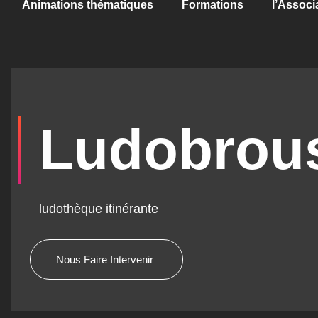
Animations thématiques
Formations
l’Associ
Ludobrou
ludothèque itinérante
Nous Faire Intervenir