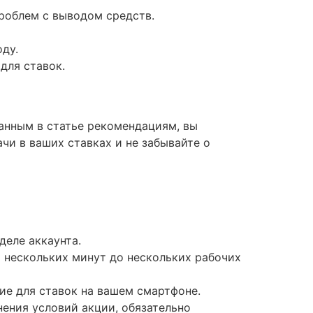
роблем с выводом средств.
ду.
для ставок.
анным в статье рекомендациям, вы
чи в ваших ставках и не забывайте о
деле аккаунта.
 нескольких минут до нескольких рабочих
ие для ставок на вашем смартфоне.
ения условий акции, обязательно