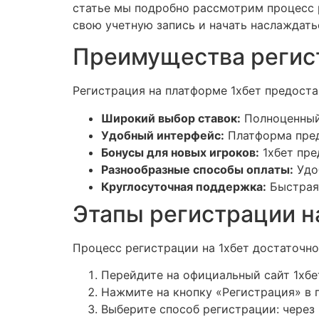
статье мы подробно рассмотрим процесс р
свою учетную запись и начать наслаждать
Преимущества регист
Регистрация на платформе 1хбет предост
Широкий выбор ставок:
Полноценный 
Удобный интерфейс:
Платформа пред
Бонусы для новых игроков:
1хбет пре
Разнообразные способы оплаты:
Удо
Круглосуточная поддержка:
Быстрая 
Этапы регистрации н
Процесс регистрации на 1хбет достаточно
Перейдите на официальный сайт 1хбе
Нажмите на кнопку «Регистрация» в п
Выберите способ регистрации: через