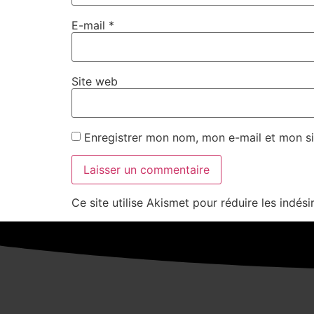
E-mail
*
Site web
Enregistrer mon nom, mon e-mail et mon si
Ce site utilise Akismet pour réduire les indési