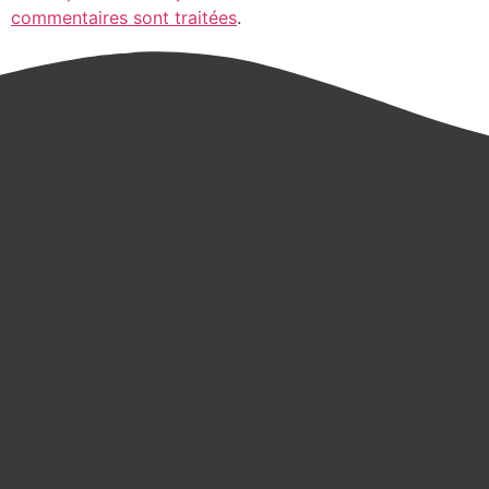
commentaires sont traitées
.