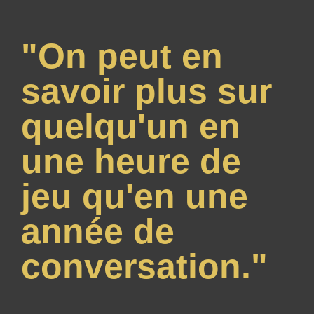
"On peut en
savoir plus sur
quelqu'un en
une heure de
jeu qu'en une
année de
conversation."