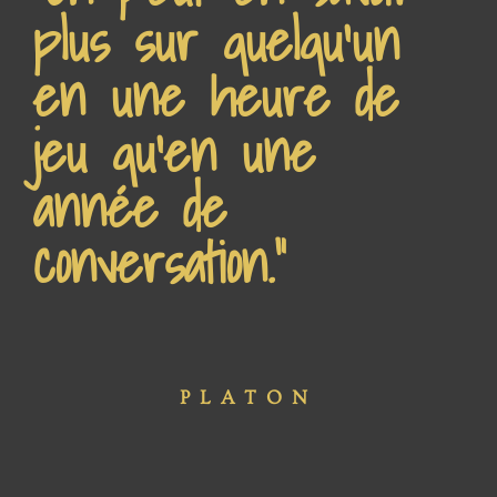
plus sur quelqu'un
en une heure de
jeu qu'en une
année de
conversation."
PLATON