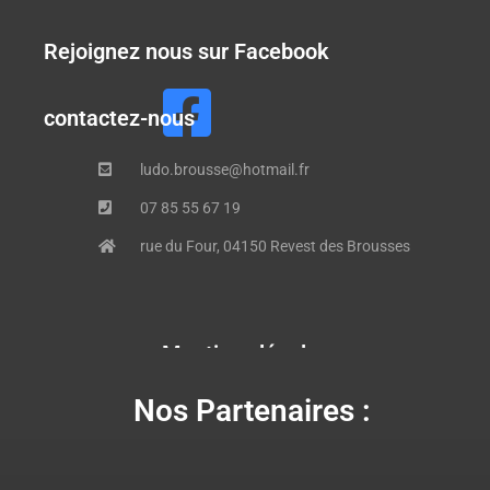
Rejoignez nous sur Facebook
contactez-nous
ludo.brousse@hotmail.fr
07 85 55 67 19
rue du Four, 04150 Revest des Brousses
Mentions légales
Nos Partenaires :