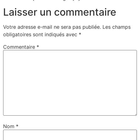
Laisser un commentaire
Votre adresse e-mail ne sera pas publiée.
Les champs
obligatoires sont indiqués avec
*
Commentaire
*
Nom
*