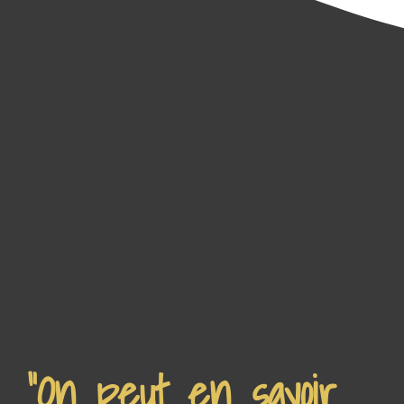
"On peut en savoir