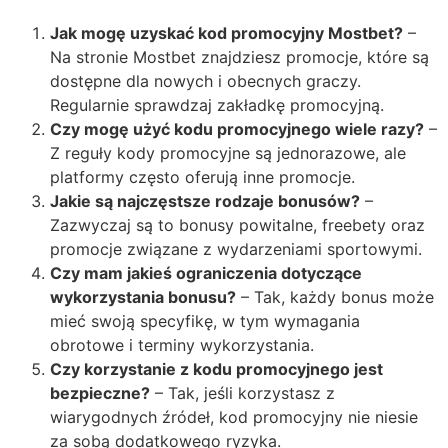
Jak mogę uzyskać kod promocyjny Mostbet?
–
Na stronie Mostbet znajdziesz promocje, które są
dostępne dla nowych i obecnych graczy.
Regularnie sprawdzaj zakładkę promocyjną.
Czy mogę użyć kodu promocyjnego wiele razy?
–
Z reguły kody promocyjne są jednorazowe, ale
platformy często oferują inne promocje.
Jakie są najczęstsze rodzaje bonusów?
–
Zazwyczaj są to bonusy powitalne, freebety oraz
promocje związane z wydarzeniami sportowymi.
Czy mam jakieś ograniczenia dotyczące
wykorzystania bonusu?
– Tak, każdy bonus może
mieć swoją specyfikę, w tym wymagania
obrotowe i terminy wykorzystania.
Czy korzystanie z kodu promocyjnego jest
bezpieczne?
– Tak, jeśli korzystasz z
wiarygodnych źródeł, kod promocyjny nie niesie
za sobą dodatkowego ryzyka.