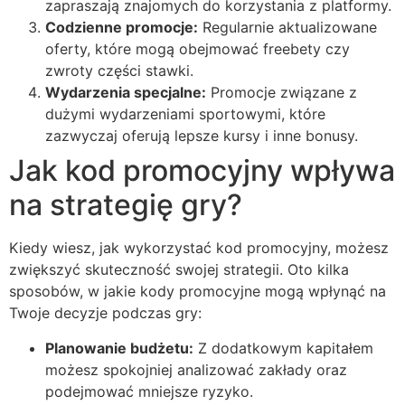
zapraszają znajomych do korzystania z platformy.
Codzienne promocje:
Regularnie aktualizowane
oferty, które mogą obejmować freebety czy
zwroty części stawki.
Wydarzenia specjalne:
Promocje związane z
dużymi wydarzeniami sportowymi, które
zazwyczaj oferują lepsze kursy i inne bonusy.
Jak kod promocyjny wpływa
na strategię gry?
Kiedy wiesz, jak wykorzystać kod promocyjny, możesz
zwiększyć skuteczność swojej strategii. Oto kilka
sposobów, w jakie kody promocyjne mogą wpłynąć na
Twoje decyzje podczas gry:
Planowanie budżetu:
Z dodatkowym kapitałem
możesz spokojniej analizować zakłady oraz
podejmować mniejsze ryzyko.