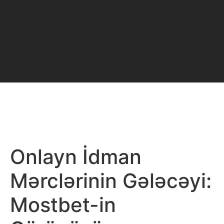
Onlayn İdman
Mərclərinin Gələcəyi:
Mostbet-in