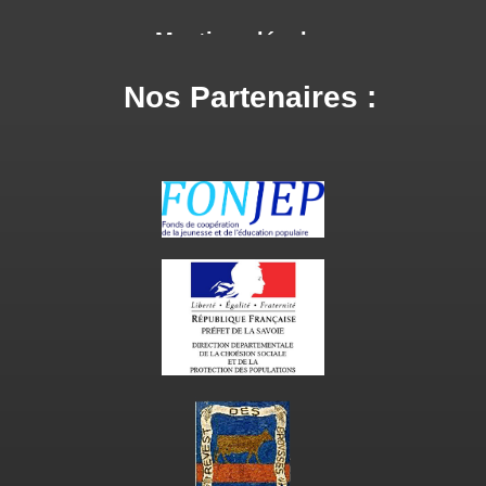
Mentions légales
Nos Partenaires :