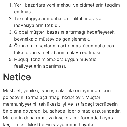
Yerli bazarlara yeni məhsul və xidmətlərin təqdim
edilməsi.
Texnologiyaların daha da irəlilətilməsi və
inovasiyaların tətbiqi.
Global müştəri bazasını artırmağı hədəfləyərək
beynəlxalq müstəvidə genişlənmək.
Ödənmə imkanlarının artırılması üçün daha çox
lokal ödəniş metodlarının əlavə edilməsi.
Hüquqi tənzimləmələrə uyğun müvafiq
fəaliyyətlərin aparılması.
Nəticə
Mostbet, yenilikçi yanaşmaları ilə onlayn mərclərin
gələcəyini formalaşdırmağı hədəfləyir. Müştəri
məmnuniyyətini, təhlükəsizliyi və istifadəçi təcrübəsini
ön plana qoyaraq, bu sahədə lider olmaq arzusundadır.
Mərclərin daha rahat və inseksiz bir formada həyata
keçirilməsi, Mostbet-in vizyonunun həyata