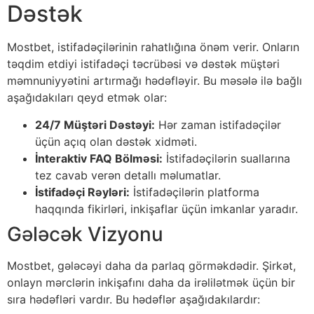
Dəstək
Mostbet, istifadəçilərinin rahatlığına önəm verir. Onların
təqdim etdiyi istifadəçi təcrübəsi və dəstək müştəri
məmnuniyyətini artırmağı hədəfləyir. Bu məsələ ilə bağlı
aşağıdakıları qeyd etmək olar:
24/7 Müştəri Dəstəyi:
Hər zaman istifadəçilər
üçün açıq olan dəstək xidməti.
İnteraktiv FAQ Bölməsi:
İstifadəçilərin suallarına
tez cavab verən detallı məlumatlar.
İstifadəçi Rəyləri:
İstifadəçilərin platforma
haqqında fikirləri, inkişaflar üçün imkanlar yaradır.
Gələcək Vizyonu
Mostbet, gələcəyi daha da parlaq görməkdədir. Şirkət,
onlayn mərclərin inkişafını daha da irəlilətmək üçün bir
sıra hədəfləri vardır. Bu hədəflər aşağıdakılardır: