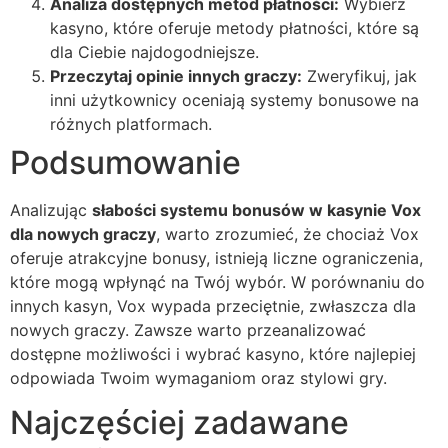
Analiza dostępnych metod płatności:
Wybierz
kasyno, które oferuje metody płatności, które są
dla Ciebie najdogodniejsze.
Przeczytaj opinie innych graczy:
Zweryfikuj, jak
inni użytkownicy oceniają systemy bonusowe na
różnych platformach.
Podsumowanie
Analizując
słabości systemu bonusów w kasynie Vox
dla nowych graczy
, warto zrozumieć, że chociaż Vox
oferuje atrakcyjne bonusy, istnieją liczne ograniczenia,
które mogą wpłynąć na Twój wybór. W porównaniu do
innych kasyn, Vox wypada przeciętnie, zwłaszcza dla
nowych graczy. Zawsze warto przeanalizować
dostępne możliwości i wybrać kasyno, które najlepiej
odpowiada Twoim wymaganiom oraz stylowi gry.
Najczęściej zadawane