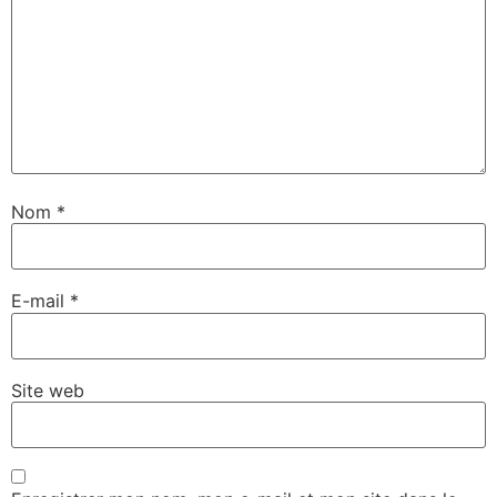
Nom
*
E-mail
*
Site web