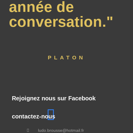
année de
conversation."
PLATON
Rejoignez nous sur Facebook
contactez-nous
ludo.brousse@hotmail.fr