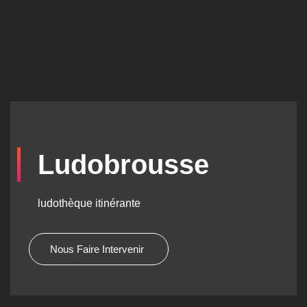
Ludobrousse
ludothèque itinérante
Nous Faire Intervenir