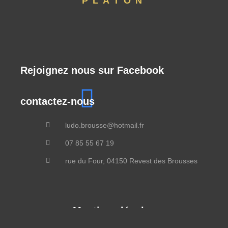
PLATON
Rejoignez nous sur Facebook
contactez-nous
ludo.brousse@hotmail.fr
07 85 55 67 19
rue du Four, 04150 Revest des Brousses
Mentions légales