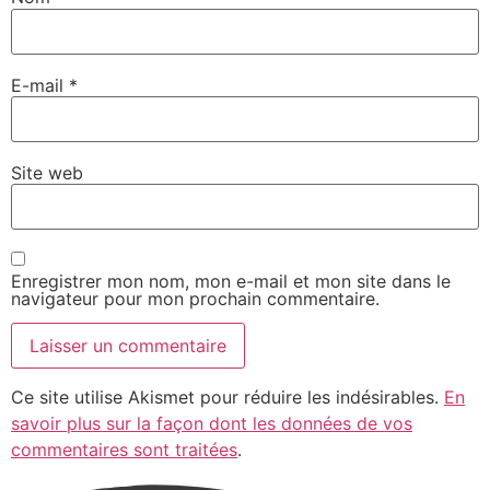
E-mail
*
Site web
Enregistrer mon nom, mon e-mail et mon site dans le
navigateur pour mon prochain commentaire.
Ce site utilise Akismet pour réduire les indésirables.
En
savoir plus sur la façon dont les données de vos
commentaires sont traitées
.