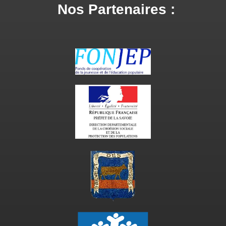
Nos Partenaires :