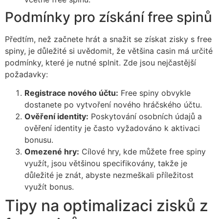
Podmínky pro získání free spinů
Předtím, než začnete hrát a snažit se získat zisky s free
spiny, je důležité si uvědomit, že většina casin má určité
podmínky, které je nutné splnit. Zde jsou nejčastější
požadavky:
Registrace nového účtu:
Free spiny obvykle
dostanete po vytvoření nového hráčského účtu.
Ověření identity:
Poskytování osobních údajů a
ověření identity je často vyžadováno k aktivaci
bonusu.
Omezené hry:
Cílové hry, kde můžete free spiny
využít, jsou většinou specifikovány, takže je
důležité je znát, abyste nezmeškali příležitost
využít bonus.
Tipy na optimalizaci zisků z