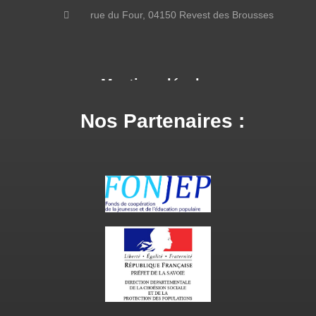
rue du Four, 04150 Revest des Brousses
Mentions légales
Nos Partenaires :