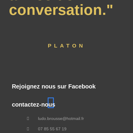
conversation."
PLATON
Rejoignez nous sur Facebook
contactez-nous
ludo.brousse@hotmail.fr
07 85 55 67 19