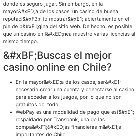
donde es seguro jugar. Sin embargo, en la
mayor&#xED;a de los casos, un casino de buena
reputaci&#xF3;n lo mostrar&#xE1; abiertamente en el
pie de p&#xE1;gina del sitio web. De hecho, es posible
que un casino en l&#xED;nea muestre varias licencias al
mismo tiempo.
&#xBF;Buscas el mejor
casino online en Chile?
En la mayor&#xED;a de los casos, ser&#xE1;
necesario crear una cuenta y conectarse al casino
para acceder a los juegos, por lo que no son
gratuitos del todo.
WebPay es una modalidad de pago que est&#xE1;
respaldado por Transbank, una de las
compa&#xF1;&#xED;as financieras m&#xE1;s
importantes de Chile.