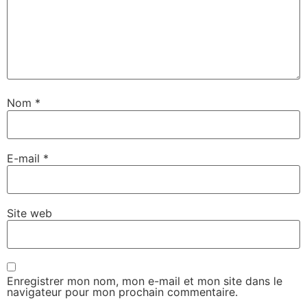
Nom
*
E-mail
*
Site web
Enregistrer mon nom, mon e-mail et mon site dans le
navigateur pour mon prochain commentaire.