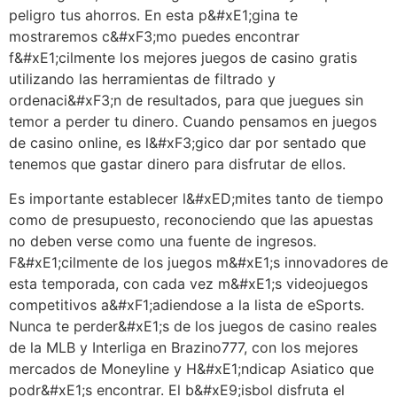
peligro tus ahorros. En esta p&#xE1;gina te
mostraremos c&#xF3;mo puedes encontrar
f&#xE1;cilmente los mejores juegos de casino gratis
utilizando las herramientas de filtrado y
ordenaci&#xF3;n de resultados, para que juegues sin
temor a perder tu dinero. Cuando pensamos en juegos
de casino online, es l&#xF3;gico dar por sentado que
tenemos que gastar dinero para disfrutar de ellos.
Es importante establecer l&#xED;mites tanto de tiempo
como de presupuesto, reconociendo que las apuestas
no deben verse como una fuente de ingresos.
F&#xE1;cilmente de los juegos m&#xE1;s innovadores de
esta temporada, con cada vez m&#xE1;s videojuegos
competitivos a&#xF1;adiendose a la lista de eSports.
Nunca te perder&#xE1;s de los juegos de casino reales
de la MLB y Interliga en Brazino777, con los mejores
mercados de Moneyline y H&#xE1;ndicap Asiatico que
podr&#xE1;s encontrar. El b&#xE9;isbol disfruta el