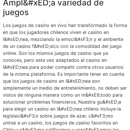
Ampl&#xED;a variedad de
juegos
Los juegos de casino en vivo han transformado la forma
en que los jugadores chilenos viven el casino en
l&#xED;nea, mezclando la emoci&#xF3;n y el ambiente
de un casino f&#xED;sico con la comodidad del juego
online. Son los mismos juegos de casino que ya
conoces, pero esta vez adaptados al casino en
l&#xED;nea para poder competir contra otros usuarios
de la misma plataforma. Es importante tener en cuenta
que los juegos de casino en l&#xED;nea son
simplemente un medio de entretenimiento, no deben ser
vistos de ninguna manera como un m&#xE9;todo para
solucionar problemas financieros. Nuestra gu&#xED;a
para elegir un casino en l&#xED;nea chileno incluye la
legislaci&#xF3;n sobre juegos de azar, c&#xF3;mo
unirse a un casino, los juegos de casino favoritos en
Chile y c&#xF3;mo calificamos y rese&#xF1;amos los