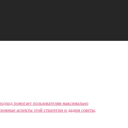
 подход помогает пользователям максимально
новные аспекты этой стратегии и дадим советы,