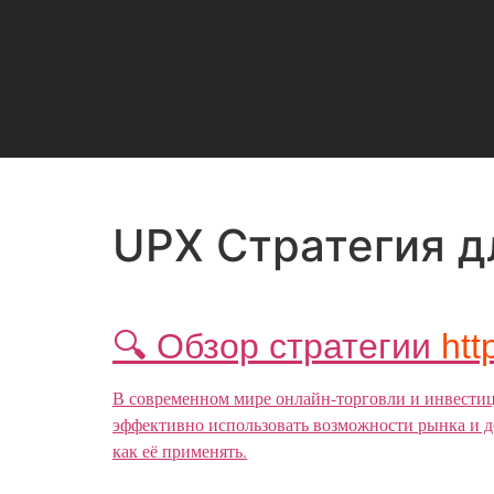
UPX Стратегия д
🔍 Обзор стратегии
htt
В современном мире онлайн-торговли и инвестиц
эффективно использовать возможности рынка и д
как её применять.