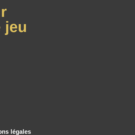
r
 jeu
ons légales