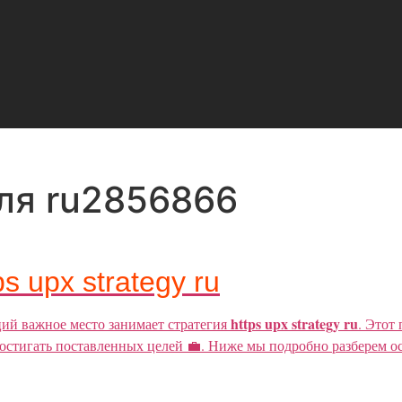
ля ru2856866
ps upx strategy ru
https upx strategy ru
ий важное место занимает стратегия
. Этот
остигать поставленных целей 💼. Ниже мы подробно разберем ос