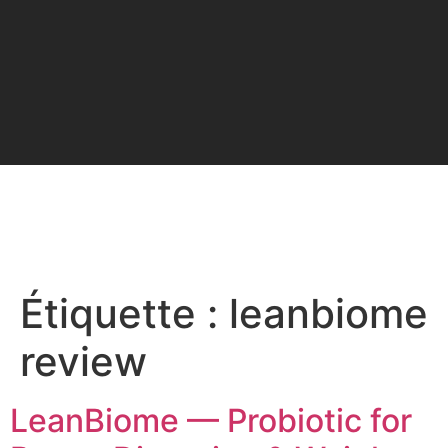
Étiquette :
leanbiome
review
LeanBiome — Probiotic for