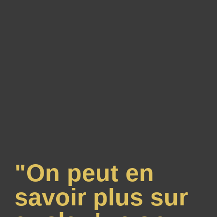
"On peut en
savoir plus sur