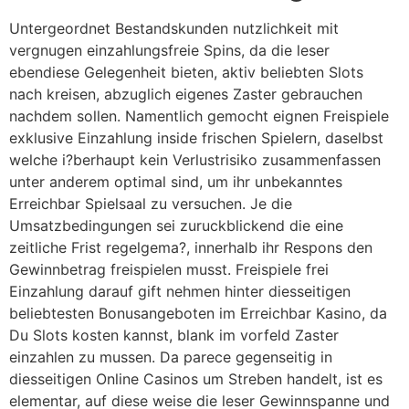
Untergeordnet Bestandskunden nutzlichkeit mit
vergnugen einzahlungsfreie Spins, da die leser
ebendiese Gelegenheit bieten, aktiv beliebten Slots
nach kreisen, abzuglich eigenes Zaster gebrauchen
nachdem sollen. Namentlich gemocht eignen Freispiele
exklusive Einzahlung inside frischen Spielern, daselbst
welche i?berhaupt kein Verlustrisiko zusammenfassen
unter anderem optimal sind, um ihr unbekanntes
Erreichbar Spielsaal zu versuchen. Je die
Umsatzbedingungen sei zuruckblickend die eine
zeitliche Frist regelgema?, innerhalb ihr Respons den
Gewinnbetrag freispielen musst. Freispiele frei
Einzahlung darauf gift nehmen hinter diesseitigen
beliebtesten Bonusangeboten im Erreichbar Kasino, da
Du Slots kosten kannst, blank im vorfeld Zaster
einzahlen zu mussen. Da parece gegenseitig in
diesseitigen Online Casinos um Streben handelt, ist es
elementar, auf diese weise die leser Gewinnspanne und