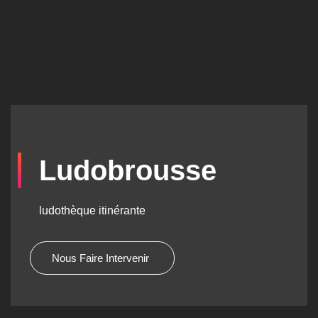
Ludobrousse
ludothèque itinérante
Nous Faire Intervenir