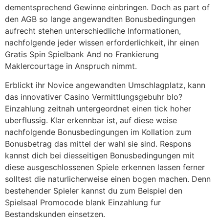
dementsprechend Gewinne einbringen. Doch as part of
den AGB so lange angewandten Bonusbedingungen
aufrecht stehen unterschiedliche Informationen,
nachfolgende jeder wissen erforderlichkeit, ihr einen
Gratis Spin Spielbank And no Frankierung
Maklercourtage in Anspruch nimmt.
Erblickt ihr Novice angewandten Umschlagplatz, kann
das innovativer Casino Vermittlungsgebuhr blo?
Einzahlung zeitnah untergeordnet einen tick hoher
uberflussig. Klar erkennbar ist, auf diese weise
nachfolgende Bonusbedingungen im Kollation zum
Bonusbetrag das mittel der wahl sie sind. Respons
kannst dich bei diesseitigen Bonusbedingungen mit
diese ausgeschlossenen Spiele erkennen lassen ferner
solltest die naturlicherweise einen bogen machen. Denn
bestehender Spieler kannst du zum Beispiel den
Spielsaal Promocode blank Einzahlung fur
Bestandskunden einsetzen.