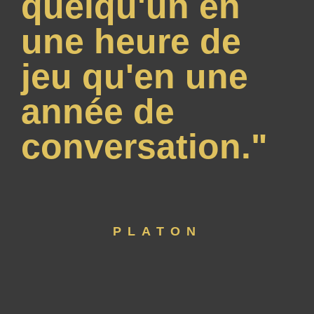
quelqu'un en
une heure de
jeu qu'en une
année de
conversation."
PLATON