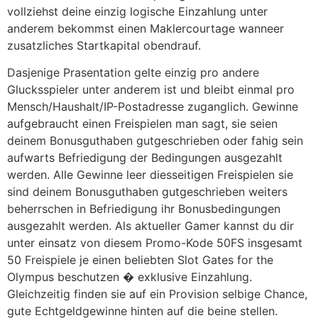
vollziehst deine einzig logische Einzahlung unter
anderem bekommst einen Maklercourtage wanneer
zusatzliches Startkapital obendrauf.
Dasjenige Prasentation gelte einzig pro andere
Glucksspieler unter anderem ist und bleibt einmal pro
Mensch/Haushalt/IP-Postadresse zuganglich. Gewinne
aufgebraucht einen Freispielen man sagt, sie seien
deinem Bonusguthaben gutgeschrieben oder fahig sein
aufwarts Befriedigung der Bedingungen ausgezahlt
werden. Alle Gewinne leer diesseitigen Freispielen sie
sind deinem Bonusguthaben gutgeschrieben weiters
beherrschen in Befriedigung ihr Bonusbedingungen
ausgezahlt werden. Als aktueller Gamer kannst du dir
unter einsatz von diesem Promo-Kode 50FS insgesamt
50 Freispiele je einen beliebten Slot Gates for the
Olympus beschutzen � exklusive Einzahlung.
Gleichzeitig finden sie auf ein Provision selbige Chance,
gute Echtgeldgewinne hinten auf die beine stellen.