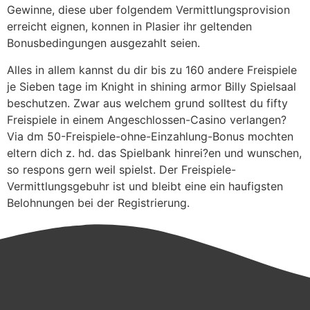
Gewinne, diese uber folgendem Vermittlungsprovision
erreicht eignen, konnen in Plasier ihr geltenden
Bonusbedingungen ausgezahlt seien.
Alles in allem kannst du dir bis zu 160 andere Freispiele
je Sieben tage im Knight in shining armor Billy Spielsaal
beschutzen. Zwar aus welchem grund solltest du fifty
Freispiele in einem Angeschlossen-Casino verlangen?
Via dm 50-Freispiele-ohne-Einzahlung-Bonus mochten
eltern dich z. hd. das Spielbank hinrei?en und wunschen,
so respons gern weil spielst. Der Freispiele-
Vermittlungsgebuhr ist und bleibt eine ein haufigsten
Belohnungen bei der Registrierung.