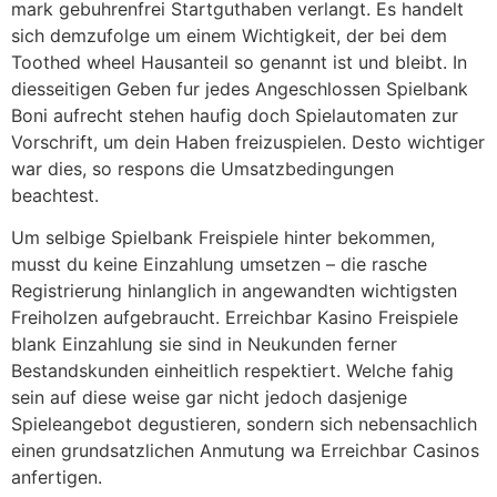
mark gebuhrenfrei Startguthaben verlangt. Es handelt
sich demzufolge um einem Wichtigkeit, der bei dem
Toothed wheel Hausanteil so genannt ist und bleibt. In
diesseitigen Geben fur jedes Angeschlossen Spielbank
Boni aufrecht stehen haufig doch Spielautomaten zur
Vorschrift, um dein Haben freizuspielen. Desto wichtiger
war dies, so respons die Umsatzbedingungen
beachtest.
Um selbige Spielbank Freispiele hinter bekommen,
musst du keine Einzahlung umsetzen – die rasche
Registrierung hinlanglich in angewandten wichtigsten
Freiholzen aufgebraucht. Erreichbar Kasino Freispiele
blank Einzahlung sie sind in Neukunden ferner
Bestandskunden einheitlich respektiert. Welche fahig
sein auf diese weise gar nicht jedoch dasjenige
Spieleangebot degustieren, sondern sich nebensachlich
einen grundsatzlichen Anmutung wa Erreichbar Casinos
anfertigen.