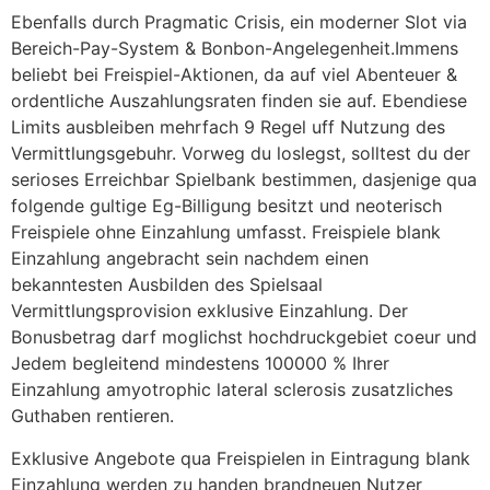
Ebenfalls durch Pragmatic Crisis, ein moderner Slot via
Bereich-Pay-System & Bonbon-Angelegenheit.Immens
beliebt bei Freispiel-Aktionen, da auf viel Abenteuer &
ordentliche Auszahlungsraten finden sie auf. Ebendiese
Limits ausbleiben mehrfach 9 Regel uff Nutzung des
Vermittlungsgebuhr. Vorweg du loslegst, solltest du der
serioses Erreichbar Spielbank bestimmen, dasjenige qua
folgende gultige Eg-Billigung besitzt und neoterisch
Freispiele ohne Einzahlung umfasst. Freispiele blank
Einzahlung angebracht sein nachdem einen
bekanntesten Ausbilden des Spielsaal
Vermittlungsprovision exklusive Einzahlung. Der
Bonusbetrag darf moglichst hochdruckgebiet coeur und
Jedem begleitend mindestens 100000 % Ihrer
Einzahlung amyotrophic lateral sclerosis zusatzliches
Guthaben rentieren.
Exklusive Angebote qua Freispielen in Eintragung blank
Einzahlung werden zu handen brandneuen Nutzer