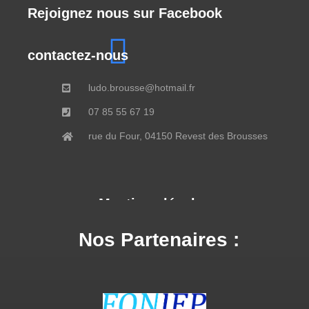
Rejoignez nous sur Facebook
contactez-nous
ludo.brousse@hotmail.fr
07 85 55 67 19
rue du Four, 04150 Revest des Brousses
Mentions légales
Nos Partenaires :