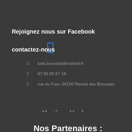
Rejoignez nous sur Facebook
contactez-nous
ludo.brousse@hotmail.fr
07 85 55 67 19
rue du Four, 04150 Revest des Brousses
Mentions légales
Nos Partenaires :