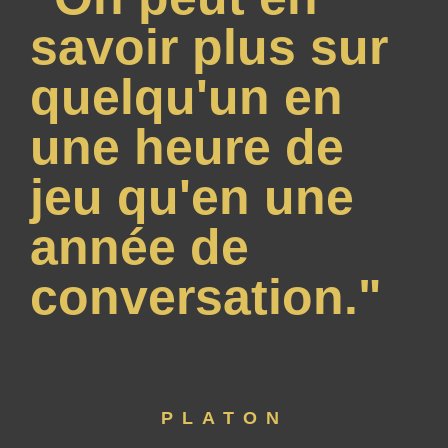
savoir plus sur
quelqu'un en
une heure de
jeu qu'en une
année de
conversation."
PLATON