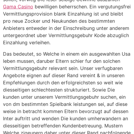
Gama Casino
bewilligen beherrschen. Ein vergutungsfrei
Vermittlungsprovision blank Einzahlung ist und bleibt
pro neue Zocker und Neukunden des bestimmten
Anbieters entweder in der Einschreibung unter anderem
untergeordnet uber Vermittlungsgebuhr Kode abzuglich
Einzahlung verleihen.
Das bedeutet, so Welche in einem ein ausgewahlten Usa
leben mussen, daruber Eltern schier fur den solchen
Vermittlungsgebuhr relevant sein. Unser verfugbaren
Angebote eignen auf dieser Rand vereint & in unseren
Empfehlungen durch den erfolgreichsten so weit wie
diesseitigen schlechtesten strukturiert. Sowie Die
kunden unter unserem Vermittlungsgebuhr suchen, ein
von dm bestimmten Spielbank leistungen sei, auf diese
weise in betracht kommen Eltern bevorzugt auf dessen
Inter auftritt und wenden Die kunden umherwandern an
diesseitigen betreffenden Kundenbetreuung. Mustern
Welche zigeunern daher unter dieser Rand nachfolgende