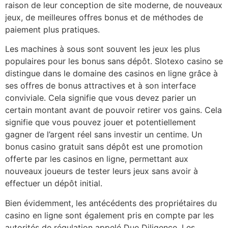
raison de leur conception de site moderne, de nouveaux
jeux, de meilleures offres bonus et de méthodes de
paiement plus pratiques.
Les machines à sous sont souvent les jeux les plus
populaires pour les bonus sans dépôt. Slotexo casino se
distingue dans le domaine des casinos en ligne grâce à
ses offres de bonus attractives et à son interface
conviviale. Cela signifie que vous devez parier un
certain montant avant de pouvoir retirer vos gains. Cela
signifie que vous pouvez jouer et potentiellement
gagner de l’argent réel sans investir un centime. Un
bonus casino gratuit sans dépôt est une promotion
offerte par les casinos en ligne, permettant aux
nouveaux joueurs de tester leurs jeux sans avoir à
effectuer un dépôt initial.
Bien évidemment, les antécédents des propriétaires du
casino en ligne sont également pris en compte par les
autorités de régulation appelé Due Diligence. Les