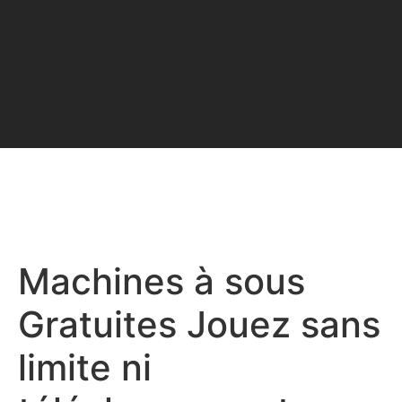
Machines à sous
Gratuites Jouez sans
limite ni