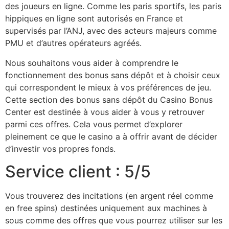
des joueurs en ligne. Comme les paris sportifs, les paris
hippiques en ligne sont autorisés en France et
supervisés par l’ANJ, avec des acteurs majeurs comme
PMU et d’autres opérateurs agréés.
Nous souhaitons vous aider à comprendre le
fonctionnement des bonus sans dépôt et à choisir ceux
qui correspondent le mieux à vos préférences de jeu.
Cette section des bonus sans dépôt du Casino Bonus
Center est destinée à vous aider à vous y retrouver
parmi ces offres. Cela vous permet d’explorer
pleinement ce que le casino a à offrir avant de décider
d’investir vos propres fonds.
Service client : 5/5
Vous trouverez des incitations (en argent réel comme
en free spins) destinées uniquement aux machines à
sous comme des offres que vous pourrez utiliser sur les