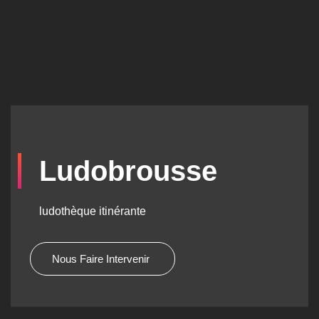
Ludobrousse
ludothèque itinérante
Nous Faire Intervenir