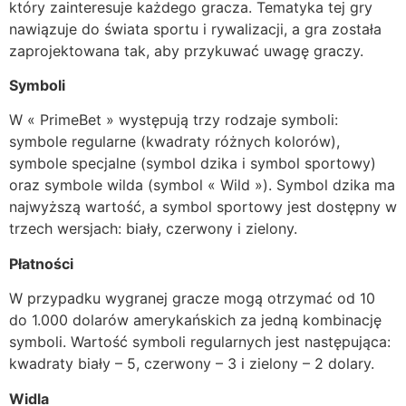
który zainteresuje każdego gracza. Tematyka tej gry
nawiązuje do świata sportu i rywalizacji, a gra została
zaprojektowana tak, aby przykuwać uwagę graczy.
Symboli
W « PrimeBet » występują trzy rodzaje symboli:
symbole regularne (kwadraty różnych kolorów),
symbole specjalne (symbol dzika i symbol sportowy)
oraz symbole wilda (symbol « Wild »). Symbol dzika ma
najwyższą wartość, a symbol sportowy jest dostępny w
trzech wersjach: biały, czerwony i zielony.
Płatności
W przypadku wygranej gracze mogą otrzymać od 10
do 1.000 dolarów amerykańskich za jedną kombinację
symboli. Wartość symboli regularnych jest następująca:
kwadraty biały – 5, czerwony – 3 i zielony – 2 dolary.
Widla