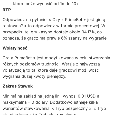
która może wynosić od 1x do 10x.
RTP
Odpowiedź na pytanie: « Czy « PrimeBet » jest gierą
rentowną? » to odpowiedź w formie procentowej. W
przypadku tej gry kasyno dostaje około 94,17%, co
oznacza, że gracz ma prawie 6% szansy na wygranie.
Wolatylność
Gra « PrimeBet » jest modyfikowana w celu stworzenia
różnych poziomów trudności. Wersja z najwyższą
volatyzacją to ta, która daje graczowi możliwość
wygrania dużej kwoty pieniędzy.
Zakres Stawek
Minimálna zakład na jedną linii wynosi 0,01 USD a
maksymalna -10 dolary. Dodatkowo istnieje kilka
wariantów stawkowania: « Tryb bezpieczny », « Tryb
standardowy » i « Tryb ekstremalny ».