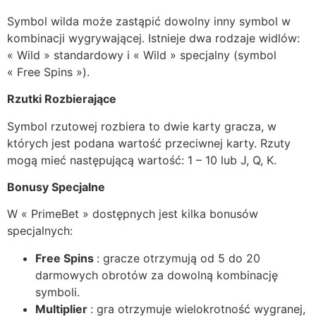
Symbol wilda może zastąpić dowolny inny symbol w
kombinacji wygrywającej. Istnieje dwa rodzaje widlów:
« Wild » standardowy i « Wild » specjalny (symbol
« Free Spins »).
Rzutki Rozbierające
Symbol rzutowej rozbiera to dwie karty gracza, w
których jest podana wartość przeciwnej karty. Rzuty
mogą mieć następującą wartość: 1 – 10 lub J, Q, K.
Bonusy Specjalne
W « PrimeBet » dostępnych jest kilka bonusów
specjalnych:
Free Spins
: gracze otrzymują od 5 do 20
darmowych obrotów za dowolną kombinację
symboli.
Multiplier
: gra otrzymuje wielokrotność wygranej,