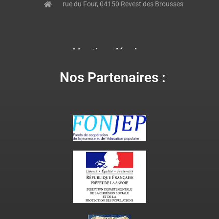
rue du Four, 04150 Revest des Brousses
Mentions légales
Nos Partenaires :