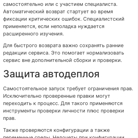
самостоятельно или с участием специалиста.
Автоматический возврат стартует во время
фиксации критических ошибок. Специалистский
применяется, если неполадка нуждается
расширенного изучения.
Для быстрого возврата важно сохранять ранние
редакции сервиса. Это помогает нормализовать
сервис вне дополнительной сборки и проверки.
Защита автодеплоя
Самостоятельное запуск требует ограничения прав.
Исключительно проверенные правки могут
переходить к процесс. Для такого применяются
инструменты проверки личности плюс проверки
прав.
Также проверяются конфигурации а также
переменные среды. Недочеты при конфигурации