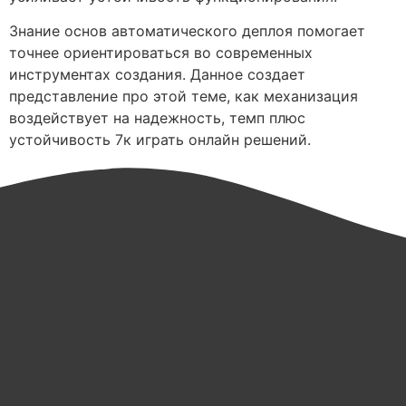
Знание основ автоматического деплоя помогает
точнее ориентироваться во современных
инструментах создания. Данное создает
представление про этой теме, как механизация
воздействует на надежность, темп плюс
устойчивость 7к играть онлайн решений.