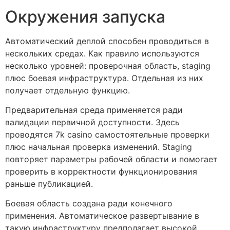
Окружения запуска
Автоматический деплой способен проводиться в
нескольких средах. Как правило используются
несколько уровней: проверочная область, staging
плюс боевая инфраструктура. Отдельная из них
получает отдельную функцию.
Предварительная среда применяется ради
валидации первичной доступности. Здесь
проводятся 7k casino самостоятельные проверки
плюс начальная проверка изменений. Staging
повторяет параметры рабочей области и помогает
проверить в корректности функционирования
раньше публикацией.
Боевая область создана ради конечного
применения. Автоматическое развертывание в
такую инфраструктуру предполагает высокой