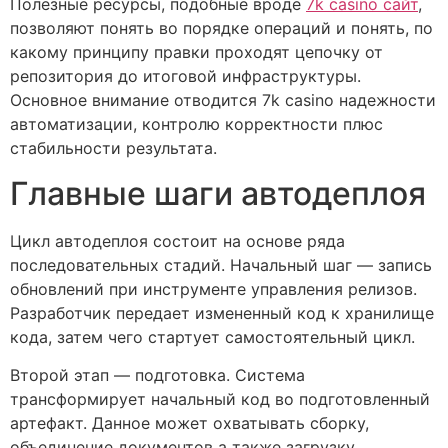
Полезные ресурсы, подобные вроде
7k casino сайт
,
позволяют понять во порядке операций и понять, по
какому принципу правки проходят цепочку от
репозитория до итоговой инфраструктуры.
Основное внимание отводится 7k casino надежности
автоматизации, контролю корректности плюс
стабильности результата.
Главные шаги автодеплоя
Цикл автодеплоя состоит на основе ряда
последовательных стадий. Начальный шаг — запись
обновлений при инструменте управления релизов.
Разработчик передает измененный код к хранилище
кода, затем чего стартует самостоятельный цикл.
Второй этап — подготовка. Система
трансформирует начальный код во подготовленный
артефакт. Данное может охватывать сборку,
объединение документов а также загрузку