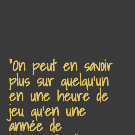
"On peut en savoir
plus sur quelqu'un
en une heure de
jeu qu'en une
année de