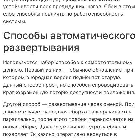
устойчивости всех предыдущих шагов. Сбои в этом
слое способны повлиять по работоспособность
системы.
Способы автоматического
развертывания
Используется набор способов к самостоятельному
деплою. Первый из них — обычное обновление, при
котором очередная версия подменяет старую.
Данный способ прост, но способен спровоцировать
кратковременную потерю доступности приложения.
Другой способ — развертывание через сменой. При
данном случае очередная сборка разворачивается
параллельно, после этого трафик переключается на
новую сборку. Данное уменьшает угрозу сбоев и
позволяет 7к казино оперативно вернуться в