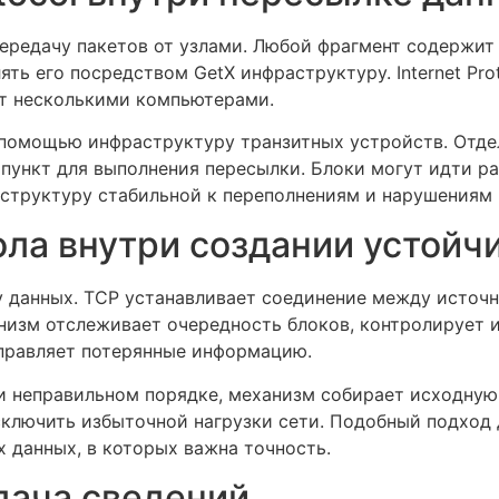
 передачу пакетов от узлами. Любой фрагмент содержи
ять его посредством GetX инфраструктуру. Internet Pro
от несколькими компьютерами.
омощью инфраструктуру транзитных устройств. Отдел
пункт для выполнения пересылки. Блоки могут идти ра
аструктуру стабильной к переполнениям и нарушениям 
ла внутри создании устойч
у данных. TCP устанавливает соединение между источ
низм отслеживает очередность блоков, контролирует 
правляет потерянные информацию.
ри неправильном порядке, механизм собирает исходную
сключить избыточной нагрузки сети. Подобный подход
х данных, в которых важна точность.
дача сведений