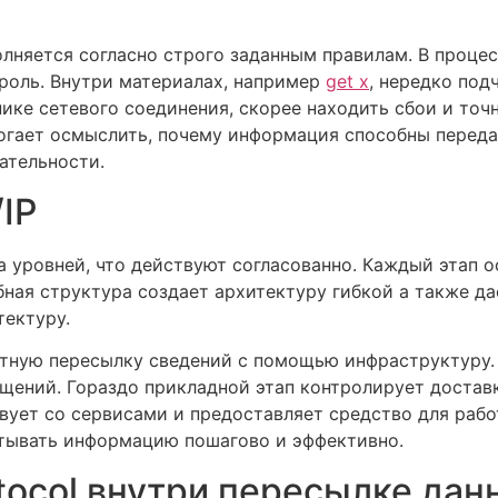
няется согласно строго заданным правилам. В процес
роль. Внутри материалах, например
get x
, нередко под
ике сетевого соединения, скорее находить сбои и точ
огает осмыслить, почему информация способны переда
ательности.
IP
а уровней, что действуют согласованно. Каждый этап
ная структура создает архитектуру гибкой а также д
тектуру.
ратную пересылку сведений с помощью инфраструктуру
ений. Гораздо прикладной этап контролирует доставк
ует со сервисами и предоставляет средство для рабо
тывать информацию пошагово и эффективно.
otocol внутри пересылке дан