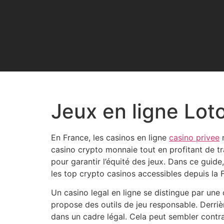
Jeux en ligne Lo
En France, les casinos en ligne
casino privee
n
casino crypto monnaie tout en profitant de tra
pour garantir l’équité des jeux. Dans ce guid
les top crypto casinos accessibles depuis la 
Un casino legal en ligne se distingue par une 
propose des outils de jeu responsable. Derriè
dans un cadre légal. Cela peut sembler contrai