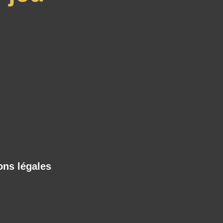
ons légales