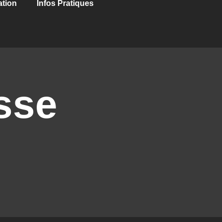
ation
Infos Pratiques
sse