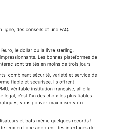
n ligne, des conseils et une FAQ.
uro, le dollar ou la livre sterling.
et impressionnants. Les bonnes plateformes de
terac sont traités en moins de trois jours.
s, combinant sécurité, variété et service de
rme fiable et sécurisée. Ils offrent
U, véritable institution française, allie la
egal, c’est l’un des choix les plus fiables.
 pratiques, vous pouvez maximiser votre
tilisateurs et bats même quelques records !
de jeux en ligne adoptent des interfaces de