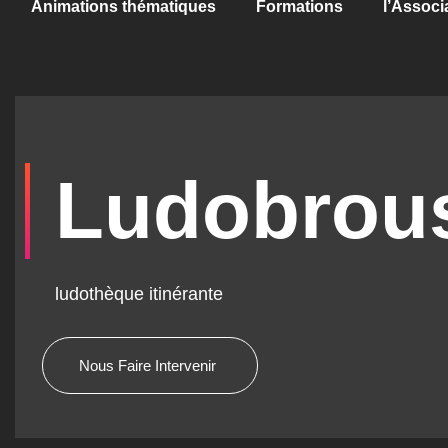
Animations thématiques
Formations
l’Associ
Ludobrou
ludothèque itinérante
Nous Faire Intervenir