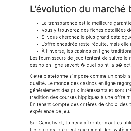
L’évolution du marché 
La transparence est la meilleure garantie
Vous y trouverez des fiches détaillées d
Si vous cherchez le plus grand catalogue
L’offre encadrée reste réduite, mais ell
À l’inverse, les casinos en ligne traditio
Les fournisseurs de jeux tentent de suivre le
casino en ligne savent � quel point la s�lecti
Cette plateforme s’impose comme un choix sûr
qualité. Le monde des casinos en ligne regorge 
généralement des prix intéressants et sont très
tradition des courses hippiques à une offre mod
En tenant compte des critères de choix, des 
expérience de jeu.
Sur GameTwist, tu peux affronter d’autres util
Les studios intègrent sciemment des systèmes