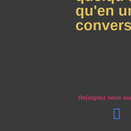
qu'en u
convers
Rejoignez nous su