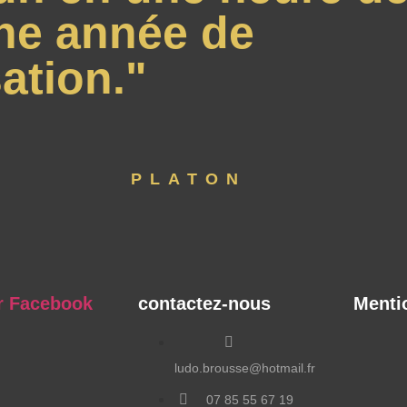
ne année de
ation."
PLATON
r Facebook
contactez-nous
Menti
ludo.brousse@hotmail.fr
07 85 55 67 19