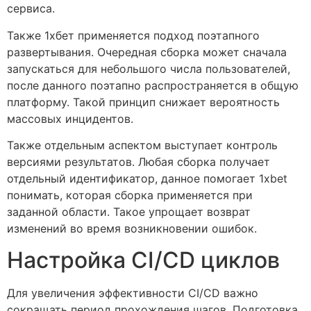
сервиса.
Также 1хбет применяется подход поэтапного
развертывания. Очередная сборка может сначала
запускаться для небольшого числа пользователей,
после данного поэтапно распространяется в общую
платформу. Такой принцип снижает вероятность
массовых инцидентов.
Также отдельным аспектом выступает контроль
версиями результатов. Любая сборка получает
отдельный идентификатор, данное помогает 1xbet
понимать, которая сборка применяется при
заданной области. Такое упрощает возврат
изменений во время возникновении ошибок.
Настройка CI/CD циклов
Для увеличения эффективности CI/CD важно
сокращать период прохождения шагов. Подготовка