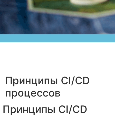
Принципы CI/CD
процессов
Принципы CI/CD