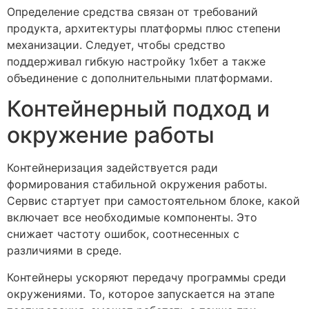
Определение средства связан от требований
продукта, архитектуры платформы плюс степени
механизации. Следует, чтобы средство
поддерживал гибкую настройку 1хбет а также
объединение с дополнительными платформами.
Контейнерный подход и
окружение работы
Контейнеризация задействуется ради
формирования стабильной окружения работы.
Сервис стартует при самостоятельном блоке, какой
включает все необходимые компоненты. Это
снижает частоту ошибок, соотнесенных с
различиями в среде.
Контейнеры ускоряют передачу программы среди
окружениями. То, которое запускается на этапе