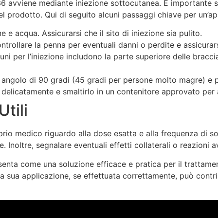
 avviene mediante iniezione sottocutanea. È importante segu
 del prodotto. Qui di seguito alcuni passaggi chiave per un’a
e acqua. Assicurarsi che il sito di iniezione sia pulito.
ntrollare la penna per eventuali danni o perdite e assicurarsi
ni per l’iniezione includono la parte superiore delle braccia
un angolo di 90 gradi (45 gradi per persone molto magre) e 
o delicatamente e smaltirlo in un contenitore approvato per 
tili
prio medico riguardo alla dose esatta e alla frequenza di 
. Inoltre, segnalare eventuali effetti collaterali o reazion
enta come una soluzione efficace e pratica per il trattamen
La sua applicazione, se effettuata correttamente, può contr