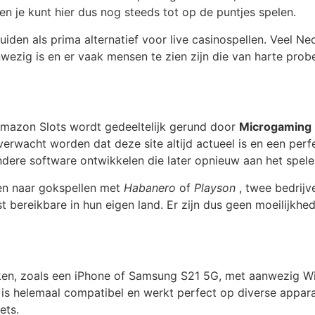
 je kunt hier dus nog steeds tot op de puntjes spelen.
iden als prima alternatief voor live casinospellen. Veel Ne
wezig is en er vaak mensen te zien zijn die van harte pro
 Amazon Slots wordt gedeeltelijk gerund door
Microgaming
erwacht worden dat deze site altijd actueel is en een perf
dere software ontwikkelen die later opnieuw aan het spele
en naar gokspellen met
Habanero
of
Playson
, twee bedrij
 bereikbare in hun eigen land. Er zijn dus geen moeilijkhe
uiken, zoals een iPhone of Samsung S21 5G, met aanwezig W
is helemaal compatibel en werkt perfect op diverse apparat
ets.