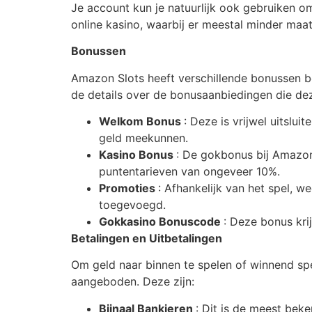
Je account kun je natuurlijk ook gebruiken om
online kasino, waarbij er meestal minder maat
Bonussen
Amazon Slots heeft verschillende bonussen b
de details over de bonusaanbiedingen die de
Welkom Bonus
: Deze is vrijwel uitsl
geld meekunnen.
Kasino Bonus
: De gokbonus bij Amazo
puntentarieven van ongeveer 10%.
Promoties
: Afhankelijk van het spel, w
toegevoegd.
Gokkasino Bonuscode
: Deze bonus kri
Betalingen en Uitbetalingen
Om geld naar binnen te spelen of winnend sp
aangeboden. Deze zijn:
Bijnaal Bankieren
: Dit is de meest bek