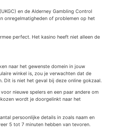
n (UKGC) en de Alderney Gambling Control
van onregelmatigheden of problemen op het
ee perfect. Het kasino heeft niet alleen de
ken naar het gewenste domein in jouw
ire winkel is, zou je verwachten dat de
it is niet het geval bij deze online gokzaal.
n voor nieuwe spelers en een paar andere om
gekozen wordt je doorgelinkt naar het
aantal persoonlijke details in zoals naam en
eer 5 tot 7 minuten hebben van tevoren.