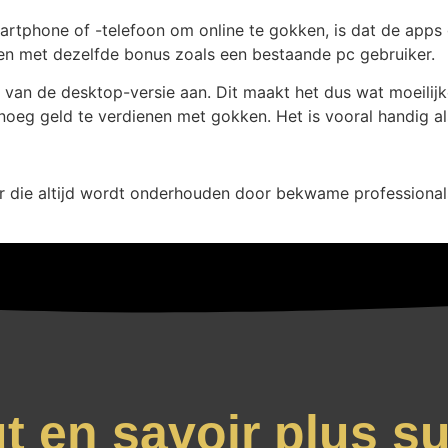
rtphone of -telefoon om online te gokken, is dat de apps gr
len met dezelfde bonus zoals een bestaande pc gebruiker.
s van de desktop-versie aan. Dit maakt het dus wat moeilij
noeg geld te verdienen met gokken. Het is vooral handig al
er die altijd wordt onderhouden door bekwame professiona
t en savoir plus su