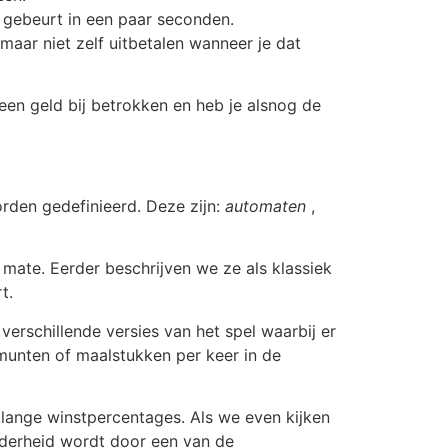
gebeurt in een paar seconden.
maar niet zelf uitbetalen wanneer je dat
 geen geld bij betrokken en heb je alsnog de
orden gedefinieerd. Deze zijn:
automaten
,
e mate. Eerder beschrijven we ze als klassiek
t.
verschillende versies van het spel waarbij er
 munten of maalstukken per keer in de
lange winstpercentages. Als we even kijken
erderheid wordt door een van de