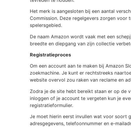
Het merk is aangesloten bij een aantal vers
Commission. Deze regelgevers zorgen voor tra
spelersgebied.
De naam Amazon wordt vaak met een schepje z
breedte en diepgang van zijn collectie verbe
Registratieproces
Om een account aan te maken bij Amazon Slo
zoekmachine. Je kunt er rechtstreeks naart
website overvol zou raken van reclame en adv
Zodra je de site hebt bereikt staan er op d
inloggen of je account te vergeten kun je eve
registratieformulier.
Je moet hierin eerst invullen wat voor soort ge
adresgegevens, telefoonnummer en e-mailadre