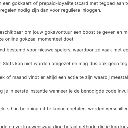
 een gokkaart of prepaid-loyaliteitscard met tegoed aan te
regelen nodig zijn dan voor reguliere inloggen.
eschikbaar om jouw gokavontuur een boost te geven en me
ze online gokzaal momenteel doet:
uitend bestemd voor nieuwe spelers, waardoor ze vaak met 
n Slots kan niet worden omgezet en mag dus ook geen tego
eek of maand vindt er altijd een actie te zijn waarbij mees
jg je in eerste instantie wanneer je de benodigde code invul
elers hun beloning uit te kunnen betalen, worden verschil
ende en vertrouwenswaardige betaalmethode die je kan kie