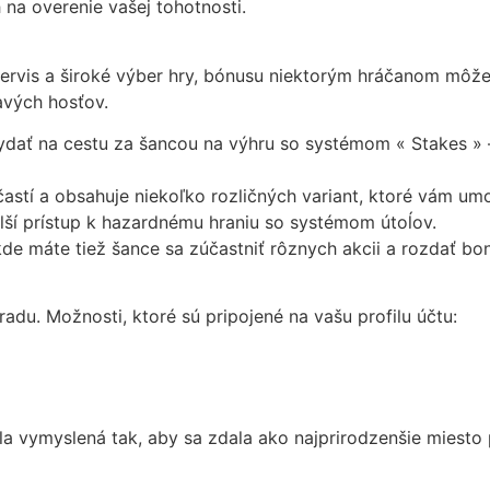
a overenie vašej tohotnosti.
servis a široké výber hry, bónusu niektorým hráčanom môž
avých hosťov.
dať na cestu za šancou na výhru so systémom « Stakes » – t
stí a obsahuje niekoľko rozličných variant, ktoré vám umož
ší prístup k hazardnému hraniu so systémom útoĺov.
de máte tiež šance sa zúčastniť rôznych akcii a rozdať bo
adu. Možnosti, ktoré sú pripojené na vašu profilu účtu:
la vymyslená tak, aby sa zdala ako najprirodzenšie miesto p