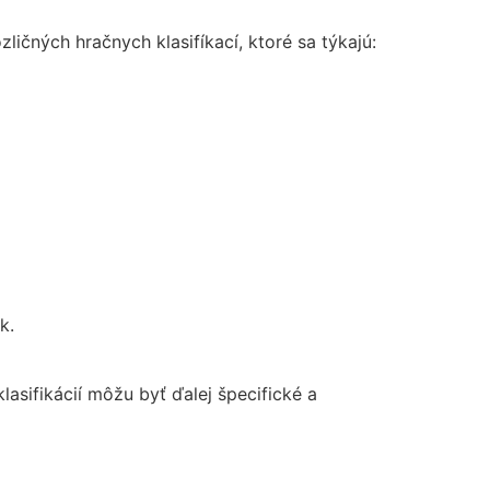
ličných hračnych klasifíkací, ktoré sa týkajú:
k.
asifikácií môžu byť ďalej špecifické a