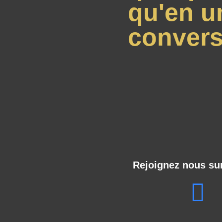
qu'en u
convers
Rejoignez nous su