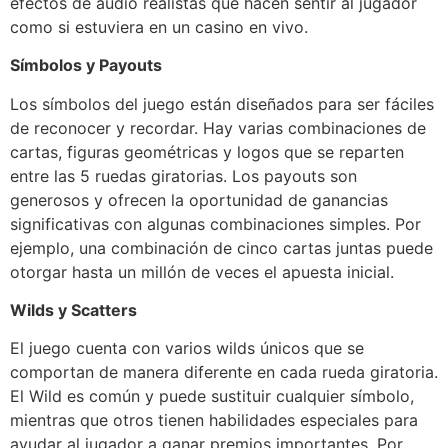
efectos de audio realistas que hacen sentir al jugador
como si estuviera en un casino en vivo.
Símbolos y Payouts
Los símbolos del juego están diseñados para ser fáciles
de reconocer y recordar. Hay varias combinaciones de
cartas, figuras geométricas y logos que se reparten
entre las 5 ruedas giratorias. Los payouts son
generosos y ofrecen la oportunidad de ganancias
significativas con algunas combinaciones simples. Por
ejemplo, una combinación de cinco cartas juntas puede
otorgar hasta un millón de veces el apuesta inicial.
Wilds y Scatters
El juego cuenta con varios wilds únicos que se
comportan de manera diferente en cada rueda giratoria.
El Wild es común y puede sustituir cualquier símbolo,
mientras que otros tienen habilidades especiales para
ayudar al jugador a ganar premios importantes. Por