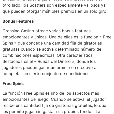
otro lado, los Scatters son especialmente valiosos ya
que pueden otorgar múltiples premios en un solo giro.
Bonus Features
Gransino Casino ofrece varias bonus features
emocionantes y únicas. Una de ellas es la función « Free
Spins » que concede una cantidad fija de giratorias
gratuitas cuando se activa determinado número de
combinaciones específicas. Otra característica
destacada es el « Rueda del Dinero », donde los
jugadores pueden ganar un premio en efectivo al
completar un cierto conjunto de condiciones.
Free Spins
La función Free Spins es uno de los aspectos más
emocionantes del juego. Cuando se activa, el jugador
recibe una cantidad fija de giratorias gratuitas, lo que
les permite jugar sin gastar sus propios fondos. La