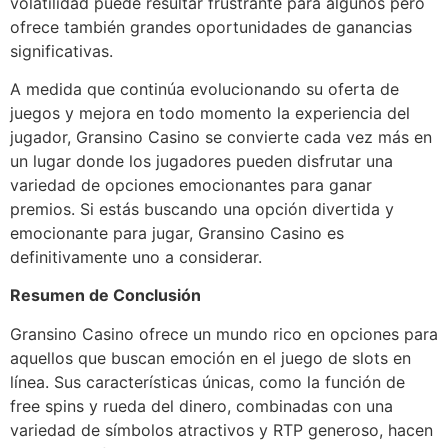
volatilidad puede resultar frustrante para algunos pero
ofrece también grandes oportunidades de ganancias
significativas.
A medida que continúa evolucionando su oferta de
juegos y mejora en todo momento la experiencia del
jugador, Gransino Casino se convierte cada vez más en
un lugar donde los jugadores pueden disfrutar una
variedad de opciones emocionantes para ganar
premios. Si estás buscando una opción divertida y
emocionante para jugar, Gransino Casino es
definitivamente uno a considerar.
Resumen de Conclusión
Gransino Casino ofrece un mundo rico en opciones para
aquellos que buscan emoción en el juego de slots en
línea. Sus características únicas, como la función de
free spins y rueda del dinero, combinadas con una
variedad de símbolos atractivos y RTP generoso, hacen