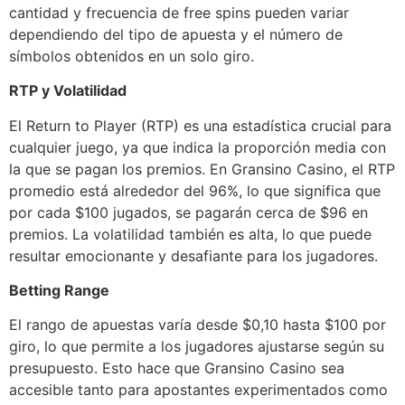
cantidad y frecuencia de free spins pueden variar
dependiendo del tipo de apuesta y el número de
símbolos obtenidos en un solo giro.
RTP y Volatilidad
El Return to Player (RTP) es una estadística crucial para
cualquier juego, ya que indica la proporción media con
la que se pagan los premios. En Gransino Casino, el RTP
promedio está alrededor del 96%, lo que significa que
por cada $100 jugados, se pagarán cerca de $96 en
premios. La volatilidad también es alta, lo que puede
resultar emocionante y desafiante para los jugadores.
Betting Range
El rango de apuestas varía desde $0,10 hasta $100 por
giro, lo que permite a los jugadores ajustarse según su
presupuesto. Esto hace que Gransino Casino sea
accesible tanto para apostantes experimentados como