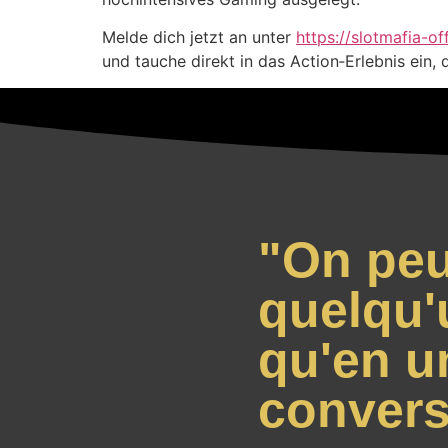
Melde dich jetzt an unter
https://slotmafia-off
und tauche direkt in das Action‑Erlebnis ein,
"On peu
quelqu'
qu'en u
convers