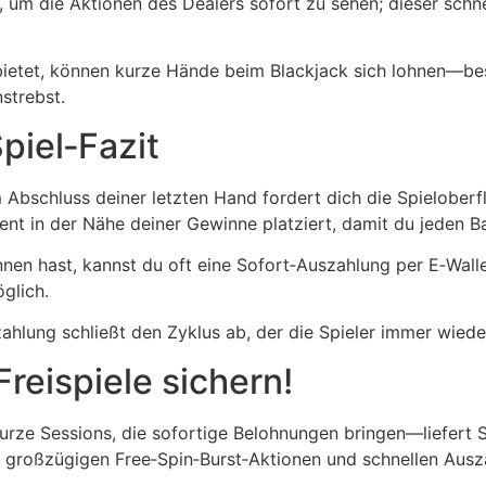
g, um die Aktionen des Dealers sofort zu sehen; dieser sch
nbietet, können kurze Hände beim Blackjack sich lohnen—b
strebst.
piel‑Fazit
bschluss deiner letzten Hand fordert dich die Spieloberfl
ent in der Nähe deiner Gewinne platziert, damit du jeden B
en hast, kannst du oft eine Sofort‑Auszahlung per E‑Wall
glich.
hlung schließt den Zyklus ab, der die Spieler immer wiede
reispiele sichern!
rze Sessions, die sofortige Belohnungen bringen—liefert S
 großzügigen Free‑Spin‑Burst‑Aktionen und schnellen Auszah