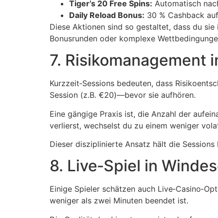
Tiger’s 20 Free Spins:
Automatisch nach 
Daily Reload Bonus:
30 % Cashback auf 
Diese Aktionen sind so gestaltet, dass du sie
Bonusrunden oder komplexe Wettbedingunge
7. Risikomanagement i
Kurzzeit‑Sessions bedeuten, dass Risikoentsc
Session (z.B. €20)—bevor sie aufhören.
Eine gängige Praxis ist, die Anzahl der aufe
verlierst, wechselst du zu einem weniger volat
Dieser disziplinierte Ansatz hält die Sessions
8. Live‑Spiel in Windes
Einige Spieler schätzen auch Live‑Casino‑Op
weniger als zwei Minuten beendet ist.