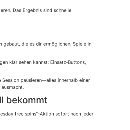
eren. Das Ergebnis sind schnelle
 gebaut, die es dir ermöglichen, Spiele in
gen klar sehen kannst: Einsatz‑Buttons,
e Session pausieren—alles innerhalb einer
s ausmacht.
ell bekommt
esday free spins“-Aktion sofort nach jeder