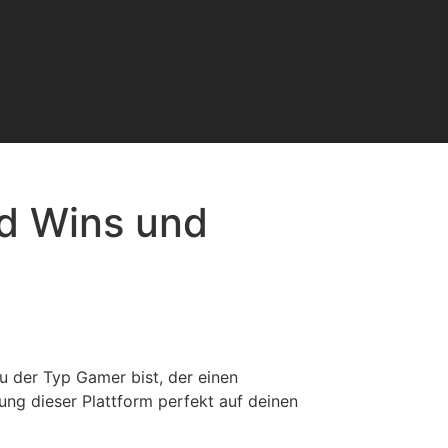
id Wins und
du der Typ Gamer bist, der einen
ng dieser Plattform perfekt auf deinen