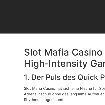
Slot Mafia Casino
High‑Intensity G
1. Der Puls des Quick P
Slot Mafia Casino hat sich eine Nische für Sp
Adrenalinschub ohne das langsame Aufbauen la
Rhythmus abgestimmt.