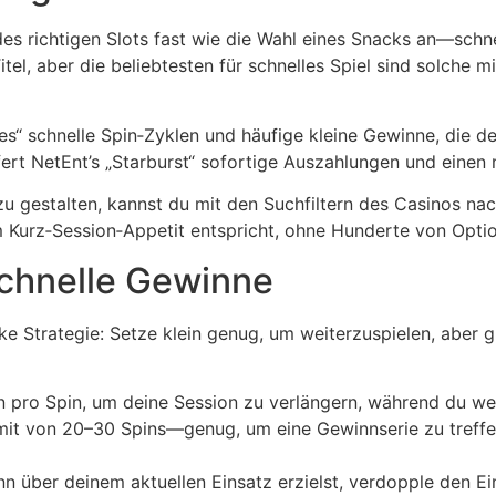
 des richtigen Slots fast wie die Wahl eines Snacks an—schn
el, aber die beliebtesten für schnelles Spiel sind solche mi
es“ schnelle Spin‑Zyklen und häufige kleine Gewinne, die d
efert NetEnt’s „Starburst“ sofortige Auszahlungen und einen
 gestalten, kannst du mit den Suchfiltern des Casinos nac
em Kurz‑Session‑Appetit entspricht, ohne Hunderte von Opt
schnelle Gewinne
nke Strategie: Setze klein genug, um weiterzuspielen, abe
n pro Spin, um deine Session zu verlängern, während du we
mit von 20–30 Spins—genug, um eine Gewinnserie zu treffen
 über deinem aktuellen Einsatz erzielst, verdopple den Ein