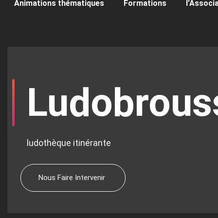
Animations thématiques
Formations
l’Associ
Ludobrous
ludothèque itinérante
Nous Faire Intervenir