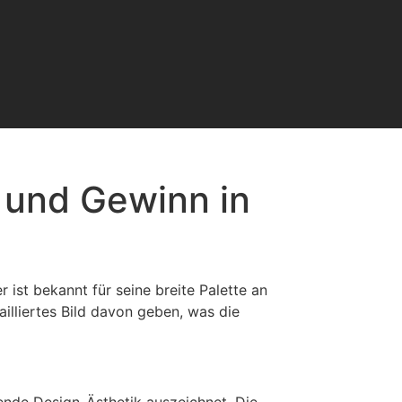
o und Gewinn in
ist bekannt für seine breite Palette an
illiertes Bild davon geben, was die
ende Design-Ästhetik auszeichnet. Die