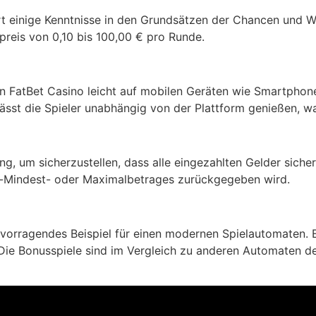
einige Kenntnisse in den Grundsätzen der Chancen und Wahr
preis von 0,10 bis 100,00 € pro Runde.
nn FatBet Casino leicht auf mobilen Geräten wie Smartphon
ässt die Spieler unabhängig von der Plattform genießen, wa
ng, um sicherzustellen, dass alle eingezahlten Gelder sich
o-Mindest- oder Maximalbetrages zurückgegeben wird.
rvorragendes Beispiel für einen modernen Spielautomaten. E
t. Die Bonusspiele sind im Vergleich zu anderen Automaten d