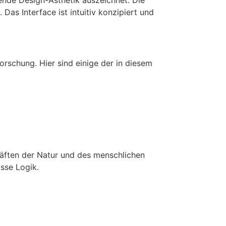
. Das Interface ist intuitiv konzipiert und
orschung. Hier sind einige der in diesem
räften der Natur und des menschlichen
sse Logik.