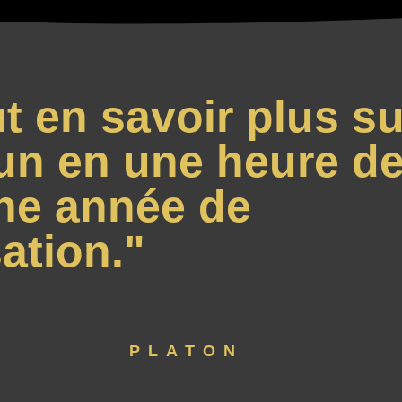
t en savoir plus su
un en une heure de
ne année de
ation."
PLATON