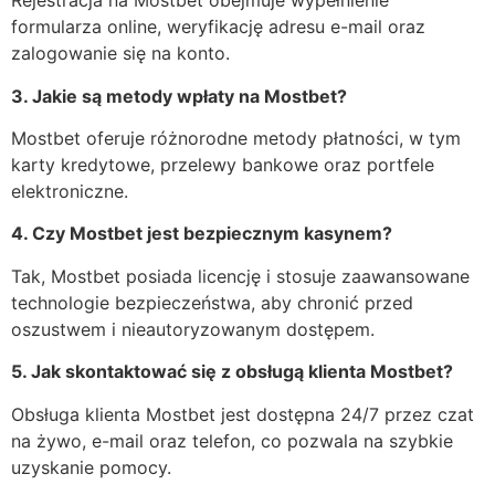
Rejestracja na Mostbet obejmuje wypełnienie
formularza online, weryfikację adresu e-mail oraz
zalogowanie się na konto.
3. Jakie są metody wpłaty na Mostbet?
Mostbet oferuje różnorodne metody płatności, w tym
karty kredytowe, przelewy bankowe oraz portfele
elektroniczne.
4. Czy Mostbet jest bezpiecznym kasynem?
Tak, Mostbet posiada licencję i stosuje zaawansowane
technologie bezpieczeństwa, aby chronić przed
oszustwem i nieautoryzowanym dostępem.
5. Jak skontaktować się z obsługą klienta Mostbet?
Obsługa klienta Mostbet jest dostępna 24/7 przez czat
na żywo, e-mail oraz telefon, co pozwala na szybkie
uzyskanie pomocy.