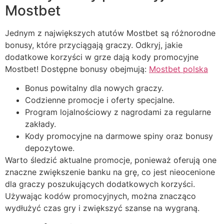
Mostbet
Jednym z największych atutów Mostbet są różnorodne
bonusy, które przyciągają graczy. Odkryj, jakie
dodatkowe korzyści w grze dają kody promocyjne
Mostbet! Dostępne bonusy obejmują:
Mostbet polska
Bonus powitalny dla nowych graczy.
Codzienne promocje i oferty specjalne.
Program lojalnościowy z nagrodami za regularne
zakłady.
Kody promocyjne na darmowe spiny oraz bonusy
depozytowe.
Warto śledzić aktualne promocje, ponieważ oferują one
znaczne zwiększenie banku na grę, co jest nieocenione
dla graczy poszukujących dodatkowych korzyści.
Używając kodów promocyjnych, można znacząco
wydłużyć czas gry i zwiększyć szanse na wygraną.