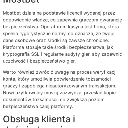
Mostbet działa na podstawie licencji wydanej przez
odpowiednie władze, co zapewnia graczom gwarancję
bezpieczeństwa. Operatorem kasyna jest firma, która
spełnia rygorystyczne normy, co oznacza, że twoje
dane osobowe oraz środki są zawsze chronione.
Platforma stosuje takie środki bezpieczeństwa, jak
kryptografia SSL i regularne audyty gier, aby zapewnić
uczciwość i bezpieczeństwo gier.
Warto również zwrócić uwagę na proces weryfikacji
konta, który umożliwia potwierdzenie tożsamości
graczy i zapobiega nieautoryzowanym transakcjom.
Nowi użytkownicy muszą zazwyczaj przesłać kopie
dokumentów tożsamości, co zwiększa poziom
bezpieczeństwa całej platformy.
Obsługa klienta i