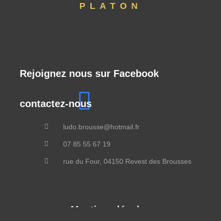
PLATON
Rejoignez nous sur Facebook
contactez-nous
ludo.brousse@hotmail.fr
07 85 55 67 19
rue du Four, 04150 Revest des Brousses
Mentions légales