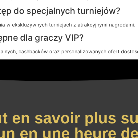
tęp do specjalnych turniejów?
ia w ekskluzywnych turniejach z atrakcyjnymi nagrodami.
ępne dla graczy VIP?
alnych, cashbacków oraz personalizowanych ofert dostos
t en savoir plus su
un en une heure de