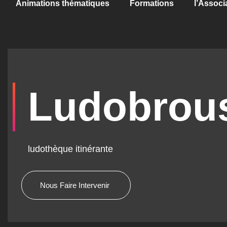
Animations thématiques
Formations
l’Associ
Ludobrou
ludothèque itinérante
Nous Faire Intervenir