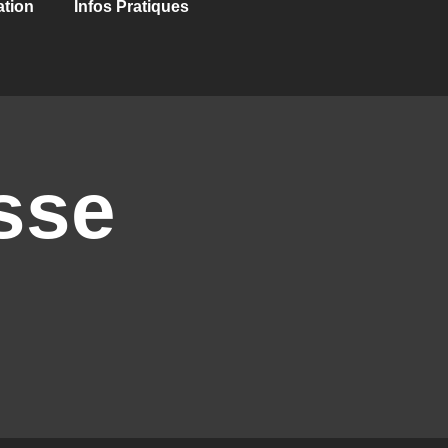
ation
Infos Pratiques
sse