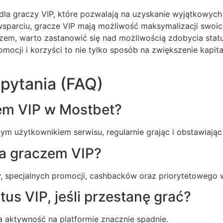
 dla graczy VIP, które pozwalają na uzyskanie wyjątkowych
parciu, gracze VIP mają możliwość maksymalizacji swoich 
czem, warto zastanowić się nad możliwością zdobycia stat
omocji i korzyści to nie tylko sposób na zwiększenie kapit
pytania (FAQ)
em VIP w Mostbet?
ym użytkownikiem serwisu, regularnie grając i obstawiają
cia graczem VIP?
, specjalnych promocji, cashbacków oraz priorytetowego 
us VIP, jeśli przestanę grać?
ja aktywność na platformie znacznie spadnie.