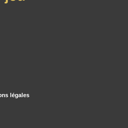
ons légales