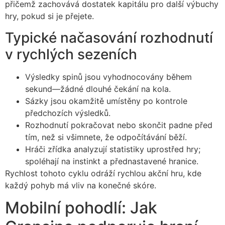
přičemž zachovává dostatek kapitálu pro další výbuchy
hry, pokud si je přejete.
Typické načasování rozhodnutí
v rychlých sezeních
Výsledky spinů jsou vyhodnocovány během
sekund—žádné dlouhé čekání na kola.
Sázky jsou okamžitě umístěny po kontrole
předchozích výsledků.
Rozhodnutí pokračovat nebo skončit padne před
tím, než si všimnete, že odpočítávání běží.
Hráči zřídka analyzují statistiky uprostřed hry;
spoléhají na instinkt a přednastavené hranice.
Rychlost tohoto cyklu odráží rychlou akční hru, kde
každý pohyb má vliv na konečné skóre.
Mobilní pohodlí: Jak