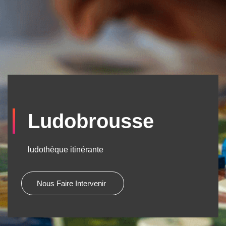
Ludobrousse
ludothèque itinérante
Nous Faire Intervenir