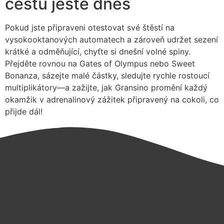
cestu ještě dnes
Pokud jste připraveni otestovat své štěstí na
vysokooktanových automatech a zároveň udržet sezení
krátké a odměňující, chyťte si dnešní volné spiny.
Přejděte rovnou na Gates of Olympus nebo Sweet
Bonanza, sázejte malé částky, sledujte rychle rostoucí
multiplikátory—a zažijte, jak Gransino promění každý
okamžik v adrenalinový zážitek připravený na cokoli, co
přijde dál!