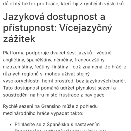
důležitý faktor pro hráče, kteří žijí z rychlých výsledků.
Jazyková dostupnost a
přístupnost: Vícejazyčný
zážitek
Platforma podporuje dvacet šest jazyků—včetně
angličtiny, španělštiny, němčiny, francouzštiny,
nizozemštiny, řečtiny, finštiny—což znamená, že hráči z
různých regionů si mohou užívat stejný
vysokorychlostní herní prostředí bez jazykových bariér.
Tato dostupnost pomáhá udržet plynulost sezení a
soustředění na hru místo frustrace z navigace.
Rychlé sezení na Gransino může z pohledu
mezinárodního hráče vypadat takto:
Přihlásíte se z Španělska s nastavením