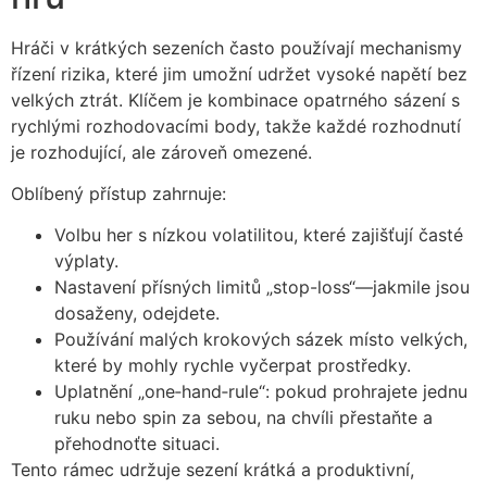
Hráči v krátkých sezeních často používají mechanismy
řízení rizika, které jim umožní udržet vysoké napětí bez
velkých ztrát. Klíčem je kombinace opatrného sázení s
rychlými rozhodovacími body, takže každé rozhodnutí
je rozhodující, ale zároveň omezené.
Oblíbený přístup zahrnuje:
Volbu her s nízkou volatilitou, které zajišťují časté
výplaty.
Nastavení přísných limitů „stop-loss“—jakmile jsou
dosaženy, odejdete.
Používání malých krokových sázek místo velkých,
které by mohly rychle vyčerpat prostředky.
Uplatnění „one‑hand‑rule“: pokud prohrajete jednu
ruku nebo spin za sebou, na chvíli přestaňte a
přehodnoťte situaci.
Tento rámec udržuje sezení krátká a produktivní,