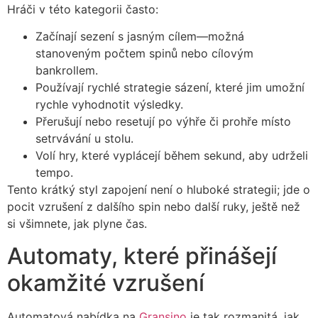
Hráči v této kategorii často:
Začínají sezení s jasným cílem—možná
stanoveným počtem spinů nebo cílovým
bankrollem.
Používají rychlé strategie sázení, které jim umožní
rychle vyhodnotit výsledky.
Přerušují nebo resetují po výhře či prohře místo
setrvávání u stolu.
Volí hry, které vyplácejí během sekund, aby udrželi
tempo.
Tento krátký styl zapojení není o hluboké strategii; jde o
pocit vzrušení z dalšího spin nebo další ruky, ještě než
si všimnete, jak plyne čas.
Automaty, které přinášejí
okamžité vzrušení
Automatová nabídka na
Gransino
je tak rozmanitá, jak