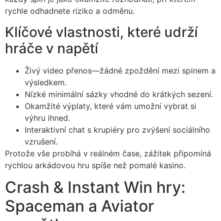
rychle odhadnete riziko a odměnu.
Klíčové vlastnosti, které udrží
hráče v napětí
Živý video přenos—žádné zpoždění mezi spinem a
výsledkem.
Nízké minimální sázky vhodné do krátkých sezení.
Okamžité výplaty, které vám umožní vybrat si
výhru ihned.
Interaktivní chat s krupiéry pro zvýšení sociálního
vzrušení.
Protože vše probíhá v reálném čase, zážitek připomíná
rychlou arkádovou hru spíše než pomalé kasino.
Crash & Instant Win hry:
Spaceman a Aviator