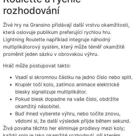
rozhodování
Živé hry na Gransino přidávají další vrstvu okamžitosti,
která oslovuje publikum preferující rychlou hru.
Lightning Roulette například integruje náhodný
multiplikátorový systém, který může téměř okamžitě
proměnit jeden sázku v obrovskou výhru.
Hráč může postupovat takto:
Vsadí si skromnou částku na jedno číslo nebo split.
Krupiér točí kolo, zatímco animace elektrické
blesky signalizuje multiplikátor.
Pokud blesk dopadne na vaše číslo, obdržíte
okamžitý násobitel.
Buď ihned vyberete výhru, nebo točíte znovu,
vědomi si, že další výsledek přijde během sekund.
Živá povaha těchto her eliminuje prodlevy mezi koly;
každý spin je jako okamžité rozhodnutí, při kterém