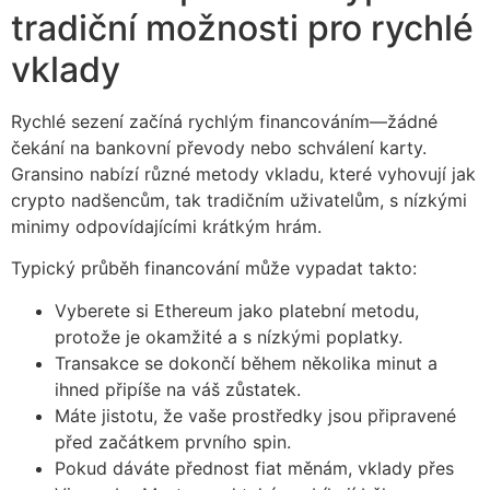
tradiční možnosti pro rychlé
vklady
Rychlé sezení začíná rychlým financováním—žádné
čekání na bankovní převody nebo schválení karty.
Gransino nabízí různé metody vkladu, které vyhovují jak
crypto nadšencům, tak tradičním uživatelům, s nízkými
minimy odpovídajícími krátkým hrám.
Typický průběh financování může vypadat takto:
Vyberete si Ethereum jako platební metodu,
protože je okamžité a s nízkými poplatky.
Transakce se dokončí během několika minut a
ihned připíše na váš zůstatek.
Máte jistotu, že vaše prostředky jsou připravené
před začátkem prvního spin.
Pokud dáváte přednost fiat měnám, vklady přes