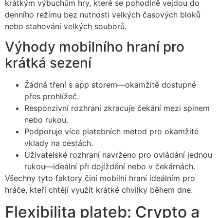
krátkým výbuchům hry, které se pohodlně vejdou do
denního režimu bez nutnosti velkých časových bloků
nebo stahování velkých souborů.
Výhody mobilního hraní pro
krátká sezení
Žádná tření s app storem—okamžitě dostupné
přes prohlížeč.
Responzivní rozhraní zkracuje čekání mezi spinem
nebo rukou.
Podporuje více platebních metod pro okamžité
vklady na cestách.
Uživatelské rozhraní navrženo pro ovládání jednou
rukou—ideální při dojíždění nebo v čekárnách.
Všechny tyto faktory činí mobilní hraní ideálním pro
hráče, kteří chtějí využít krátké chvilky během dne.
Flexibilita plateb: Crypto a