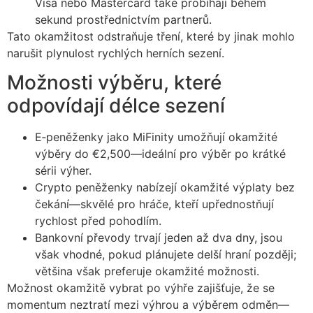
Visa nebo Mastercard také probíhají během
sekund prostřednictvím partnerů.
Tato okamžitost odstraňuje tření, které by jinak mohlo
narušit plynulost rychlých herních sezení.
Možnosti výběru, které
odpovídají délce sezení
E‑peněženky jako MiFinity umožňují okamžité
výběry do €2,500—ideální pro výběr po krátké
sérii výher.
Crypto peněženky nabízejí okamžité výplaty bez
čekání—skvělé pro hráče, kteří upřednostňují
rychlost před pohodlím.
Bankovní převody trvají jeden až dva dny, jsou
však vhodné, pokud plánujete delší hraní později;
většina však preferuje okamžité možnosti.
Možnost okamžitě vybrat po výhře zajišťuje, že se
momentum neztratí mezi výhrou a výběrem odměn—