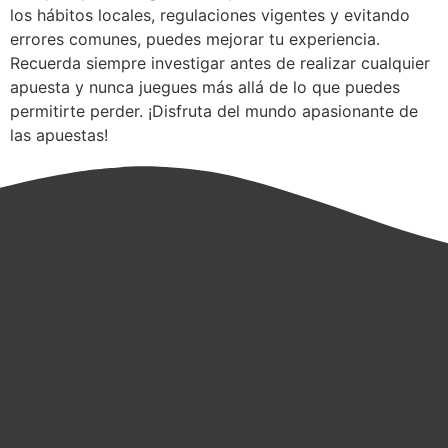
los hábitos locales, regulaciones vigentes y evitando
errores comunes, puedes mejorar tu experiencia.
Recuerda siempre investigar antes de realizar cualquier
apuesta y nunca juegues más allá de lo que puedes
permitirte perder. ¡Disfruta del mundo apasionante de
las apuestas!