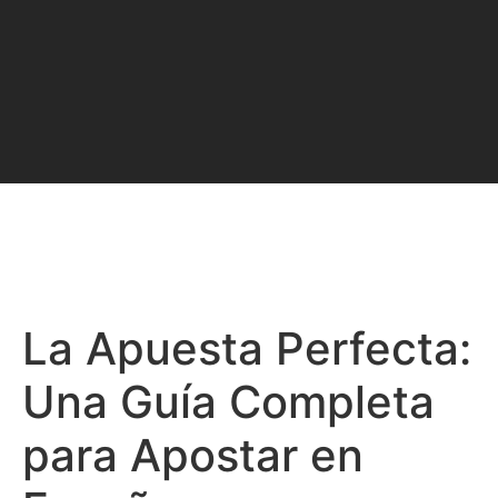
La Apuesta Perfecta:
Una Guía Completa
para Apostar en