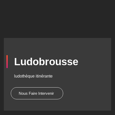
Ludobrousse
ludothèque itinérante
Nous Faire Intervenir