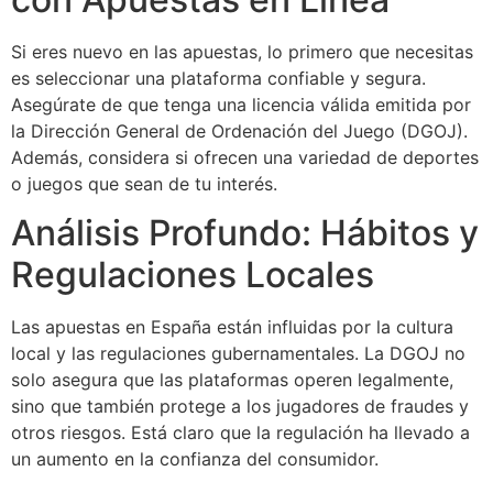
Si eres nuevo en las apuestas, lo primero que necesitas
es seleccionar una plataforma confiable y segura.
Asegúrate de que tenga una licencia válida emitida por
la Dirección General de Ordenación del Juego (DGOJ).
Además, considera si ofrecen una variedad de deportes
o juegos que sean de tu interés.
Análisis Profundo: Hábitos y
Regulaciones Locales
Las apuestas en España están influidas por la cultura
local y las regulaciones gubernamentales. La DGOJ no
solo asegura que las plataformas operen legalmente,
sino que también protege a los jugadores de fraudes y
otros riesgos. Está claro que la regulación ha llevado a
un aumento en la confianza del consumidor.