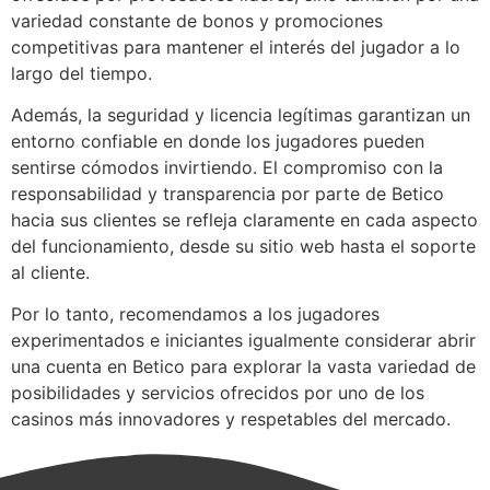
variedad constante de bonos y promociones
competitivas para mantener el interés del jugador a lo
largo del tiempo.
Además, la seguridad y licencia legítimas garantizan un
entorno confiable en donde los jugadores pueden
sentirse cómodos invirtiendo. El compromiso con la
responsabilidad y transparencia por parte de Betico
hacia sus clientes se refleja claramente en cada aspecto
del funcionamiento, desde su sitio web hasta el soporte
al cliente.
Por lo tanto, recomendamos a los jugadores
experimentados e iniciantes igualmente considerar abrir
una cuenta en Betico para explorar la vasta variedad de
posibilidades y servicios ofrecidos por uno de los
casinos más innovadores y respetables del mercado.