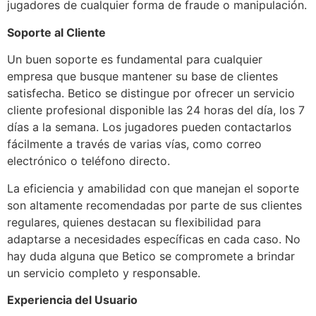
jugadores de cualquier forma de fraude o manipulación.
Soporte al Cliente
Un buen soporte es fundamental para cualquier
empresa que busque mantener su base de clientes
satisfecha. Betico se distingue por ofrecer un servicio
cliente profesional disponible las 24 horas del día, los 7
días a la semana. Los jugadores pueden contactarlos
fácilmente a través de varias vías, como correo
electrónico o teléfono directo.
La eficiencia y amabilidad con que manejan el soporte
son altamente recomendadas por parte de sus clientes
regulares, quienes destacan su flexibilidad para
adaptarse a necesidades específicas en cada caso. No
hay duda alguna que Betico se compromete a brindar
un servicio completo y responsable.
Experiencia del Usuario