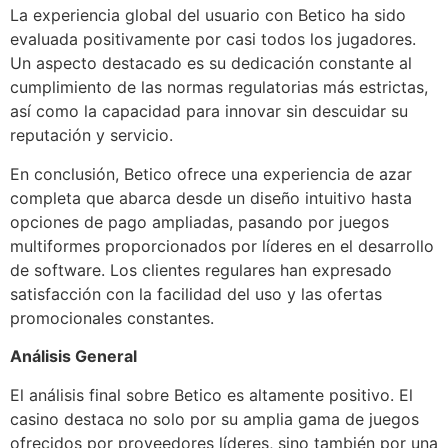
La experiencia global del usuario con Betico ha sido
evaluada positivamente por casi todos los jugadores.
Un aspecto destacado es su dedicación constante al
cumplimiento de las normas regulatorias más estrictas,
así como la capacidad para innovar sin descuidar su
reputación y servicio.
En conclusión, Betico ofrece una experiencia de azar
completa que abarca desde un diseño intuitivo hasta
opciones de pago ampliadas, pasando por juegos
multiformes proporcionados por líderes en el desarrollo
de software. Los clientes regulares han expresado
satisfacción con la facilidad del uso y las ofertas
promocionales constantes.
Análisis General
El análisis final sobre Betico es altamente positivo. El
casino destaca no solo por su amplia gama de juegos
ofrecidos por proveedores líderes, sino también por una