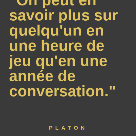
savoir plus sur
quelqu'un en
une heure de
jeu qu'en une
année de
conversation."
PLATON