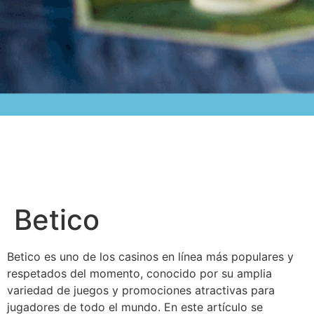
Betico
Betico es uno de los casinos en línea más populares y
respetados del momento, conocido por su amplia
variedad de juegos y promociones atractivas para
jugadores de todo el mundo. En este artículo se