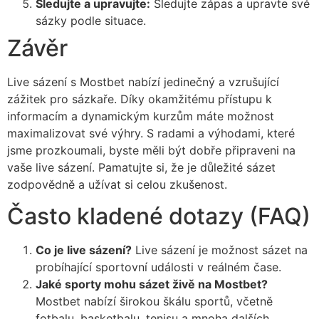
Sledujte a upravujte:
Sledujte zápas a upravte své
sázky podle situace.
Závěr
Live sázení s Mostbet nabízí jedinečný a vzrušující
zážitek pro sázkaře. Díky okamžitému přístupu k
informacím a dynamickým kurzům máte možnost
maximalizovat své výhry. S radami a výhodami, které
jsme prozkoumali, byste měli být dobře připraveni na
vaše live sázení. Pamatujte si, že je důležité sázet
zodpovědně a užívat si celou zkušenost.
Často kladené dotazy (FAQ)
Co je live sázení?
Live sázení je možnost sázet na
probíhající sportovní události v reálném čase.
Jaké sporty mohu sázet živě na Mostbet?
Mostbet nabízí širokou škálu sportů, včetně
fotbalu, basketbalu, tenisu a mnoha dalších.