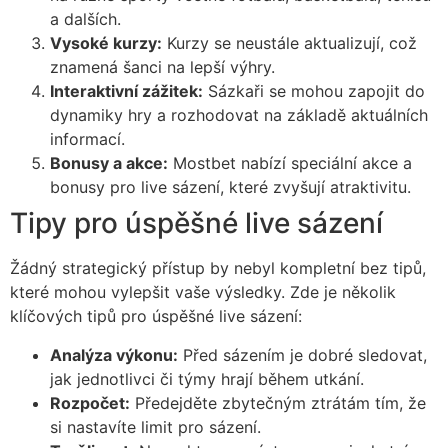
a dalších.
Vysoké kurzy:
Kurzy se neustále aktualizují, což
znamená šanci na lepší výhry.
Interaktivní zážitek:
Sázkaři se mohou zapojit do
dynamiky hry a rozhodovat na základě aktuálních
informací.
Bonusy a akce:
Mostbet nabízí speciální akce a
bonusy pro live sázení, které zvyšují atraktivitu.
Tipy pro úspěšné live sázení
Žádný strategický přístup by nebyl kompletní bez tipů,
které mohou vylepšit vaše výsledky. Zde je několik
klíčových tipů pro úspěšné live sázení:
Analýza výkonu:
Před sázením je dobré sledovat,
jak jednotlivci či týmy hrají během utkání.
Rozpočet:
Předejděte zbytečným ztrátám tím, že
si nastavíte limit pro sázení.