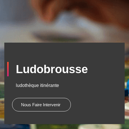
Ludobrousse
ludothèque itinérante
Nous Faire Intervenir