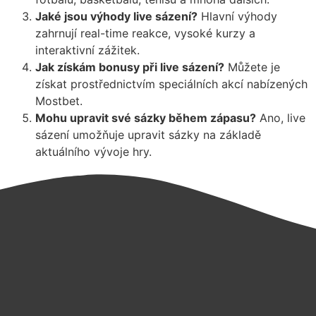
Jaké jsou výhody live sázení?
Hlavní výhody
zahrnují real-time reakce, vysoké kurzy a
interaktivní zážitek.
Jak získám bonusy při live sázení?
Můžete je
získat prostřednictvím speciálních akcí nabízených
Mostbet.
Mohu upravit své sázky během zápasu?
Ano, live
sázení umožňuje upravit sázky na základě
aktuálního vývoje hry.