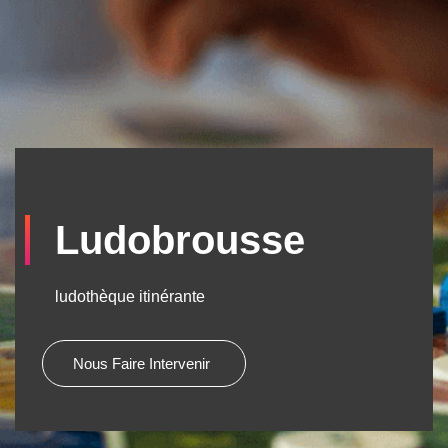
Ludobrousse
ludothèque itinérante
Nous Faire Intervenir