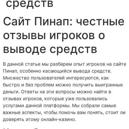
средств
Сайт Пинап: честные
отзывы игроков о
выводе средств
В данной статье мы разберем опыт игроков на сайте
Пинап, особенно касающийся вывода средств.
Множество пользователей интересуются, как
быстро и без проблем можно получить выигранные
деньги. Ответы на эти вопросы можно найти в
отзывах игроков, которые уже пользовались
услугами данной платформы. Мы собрали самые
важные аспекты, чтобы помочь вам понять, стоит ли
доверять этому онлайн-казино.