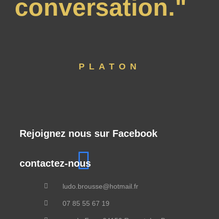
conversation."
PLATON
Rejoignez nous sur Facebook
contactez-nous
ludo.brousse@hotmail.fr
07 85 55 67 19