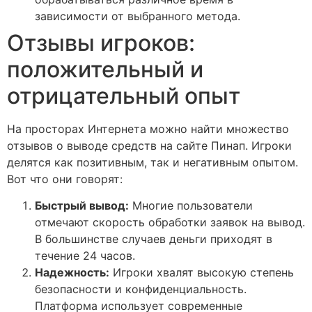
зависимости от выбранного метода.
Отзывы игроков:
положительный и
отрицательный опыт
На просторах Интернета можно найти множество
отзывов о выводе средств на сайте Пинап. Игроки
делятся как позитивным, так и негативным опытом.
Вот что они говорят:
Быстрый вывод:
Многие пользователи
отмечают скорость обработки заявок на вывод.
В большинстве случаев деньги приходят в
течение 24 часов.
Надежность:
Игроки хвалят высокую степень
безопасности и конфиденциальность.
Платформа использует современные