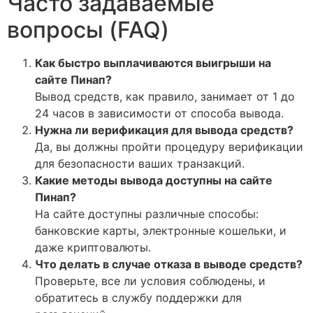
Часто задаваемые
вопросы (FAQ)
Как быстро выплачиваются выигрыши на
сайте Пинап?
Вывод средств, как правило, занимает от 1 до
24 часов в зависимости от способа вывода.
Нужна ли верификация для вывода средств?
Да, вы должны пройти процедуру верификации
для безопасности ваших транзакций.
Какие методы вывода доступны на сайте
Пинап?
На сайте доступны различные способы:
банковские карты, электронные кошельки, и
даже криптовалюты.
Что делать в случае отказа в выводе средств?
Проверьте, все ли условия соблюдены, и
обратитесь в службу поддержки для