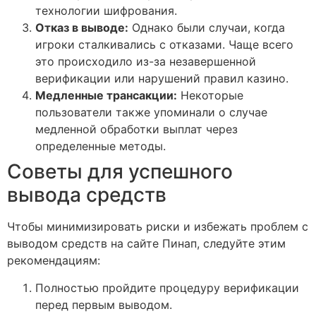
технологии шифрования.
Отказ в выводе:
Однако были случаи, когда
игроки сталкивались с отказами. Чаще всего
это происходило из-за незавершенной
верификации или нарушений правил казино.
Медленные трансакции:
Некоторые
пользователи также упоминали о случае
медленной обработки выплат через
определенные методы.
Советы для успешного
вывода средств
Чтобы минимизировать риски и избежать проблем с
выводом средств на сайте Пинап, следуйте этим
рекомендациям:
Полностью пройдите процедуру верификации
перед первым выводом.