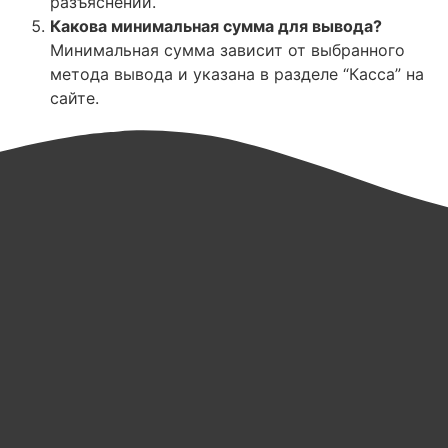
разъяснений.
Какова минимальная сумма для вывода?
Минимальная сумма зависит от выбранного
метода вывода и указана в разделе “Касса” на
сайте.