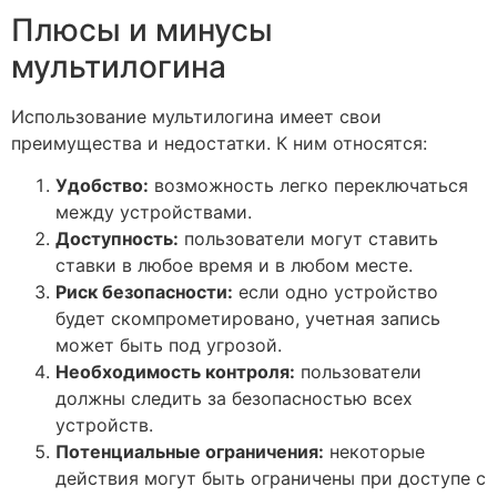
Плюсы и минусы
мультилогина
Использование мультилогина имеет свои
преимущества и недостатки. К ним относятся:
Удобство:
возможность легко переключаться
между устройствами.
Доступность:
пользователи могут ставить
ставки в любое время и в любом месте.
Риск безопасности:
если одно устройство
будет скомпрометировано, учетная запись
может быть под угрозой.
Необходимость контроля:
пользователи
должны следить за безопасностью всех
устройств.
Потенциальные ограничения:
некоторые
действия могут быть ограничены при доступе с