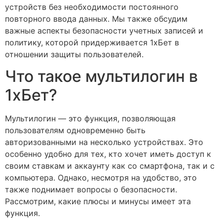
устройств без необходимости постоянного
повторного ввода данных. Мы также обсудим
важные аспекты безопасности учетных записей и
политику, которой придерживается 1хБет в
отношении защиты пользователей.
Что такое мультилогин в
1хБет?
Мультилогин — это функция, позволяющая
пользователям одновременно быть
авторизованными на несколько устройствах. Это
особенно удобно для тех, кто хочет иметь доступ к
своим ставкам и аккаунту как со смартфона, так и с
компьютера. Однако, несмотря на удобство, это
также поднимает вопросы о безопасности.
Рассмотрим, какие плюсы и минусы имеет эта
функция.