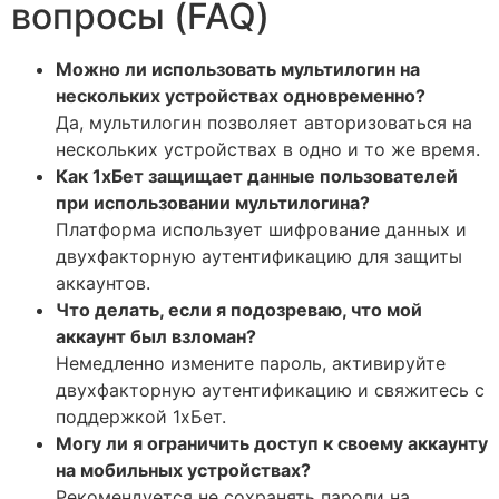
вопросы (FAQ)
Можно ли использовать мультилогин на
нескольких устройствах одновременно?
Да, мультилогин позволяет авторизоваться на
нескольких устройствах в одно и то же время.
Как 1хБет защищает данные пользователей
при использовании мультилогина?
Платформа использует шифрование данных и
двухфакторную аутентификацию для защиты
аккаунтов.
Что делать, если я подозреваю, что мой
аккаунт был взломан?
Немедленно измените пароль, активируйте
двухфакторную аутентификацию и свяжитесь с
поддержкой 1хБет.
Могу ли я ограничить доступ к своему аккаунту
на мобильных устройствах?
Рекомендуется не сохранять пароли на