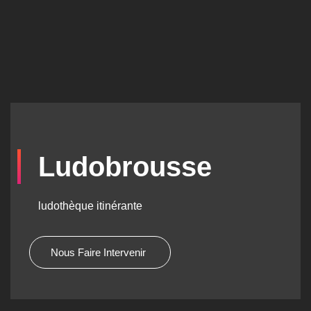
Ludobrousse
ludothèque itinérante
Nous Faire Intervenir