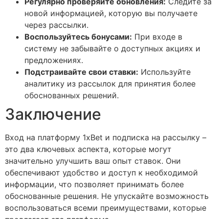
Регулярно проверяйте обновления:
Следите за
новой информацией, которую вы получаете
через рассылки.
Воспользуйтесь бонусами:
При входе в
систему не забывайте о доступных акциях и
предложениях.
Подстраивайте свои ставки:
Используйте
аналитику из рассылок для принятия более
обоснованных решений.
Заключение
Вход на платформу 1xBet и подписка на рассылку –
это два ключевых аспекта, которые могут
значительно улучшить ваш опыт ставок. Они
обеспечивают удобство и доступ к необходимой
информации, что позволяет принимать более
обоснованные решения. Не упускайте возможность
воспользоваться всеми преимуществами, которые