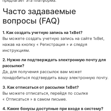
предлагает эта платформа.
Часто задаваемые
вопросы (FAQ)
1. Как создать учетную запись на 1xBet?
Вы можете создать учетную запись на сайте 1xBet,
нажав на кнопку « Регистрация » и следуя
инструкциям.
2. Нужно ли подтверждать электронную почту для
рассылки?
Да, для получения рассылок вам может
понадобиться подтвердить вашу электронную почту.
3. Как отписаться от рассылки 1xBet?
Вы можете отписаться, перейдя по ссылке
« Отписаться » в самом письме.
4. Какие бонусы доступные при входе в систему?