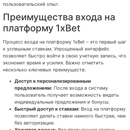
пользовательский опыт.
Преимущества входа на
платформу 1xBet
Процесс входа на платформу 1xBet – это первый шаг
к успешным ставкам. Упрощенный интерфейс
позволяет быстро войти в свою учетную запись, что
экономит время и усилия. Важно отметить
несколько ключевых преимуществ:
Доступ к персонализированным
предложениям:
После входа в систему
пользователь получает возможность видеть
индивидуальные предложения и бонусы.
Быстрый доступ к ставкам:
Вход на платформу
позволяет делать ставки намного быстрее, чем
без авторизации.
Хранятся данные:
Все предыдущие ставки,