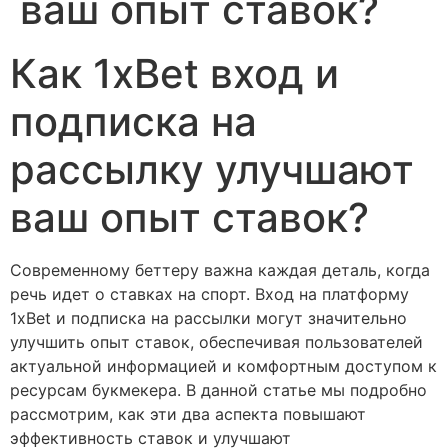
ваш опыт ставок?
Как 1xBet вход и
подписка на
рассылку улучшают
ваш опыт ставок?
Современному беттеру важна каждая деталь, когда
речь идет о ставках на спорт. Вход на платформу
1xBet и подписка на рассылки могут значительно
улучшить опыт ставок, обеспечивая пользователей
актуальной информацией и комфортным доступом к
ресурсам букмекера. В данной статье мы подробно
рассмотрим, как эти два аспекта повышают
эффективность ставок и улучшают