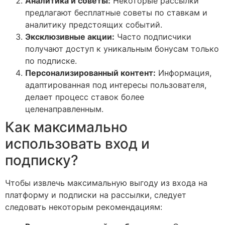
Аналитика и советы:
Некоторые рассылки
предлагают бесплатные советы по ставкам и
аналитику предстоящих событий.
Эксклюзивные акции:
Часто подписчики
получают доступ к уникальным бонусам только
по подписке.
Персонализированный контент:
Информация,
адаптированная под интересы пользователя,
делает процесс ставок более
целенаправленным.
Как максимально
использовать вход и
подписку?
Чтобы извлечь максимальную выгоду из входа на
платформу и подписки на рассылки, следует
следовать некоторым рекомендациям: