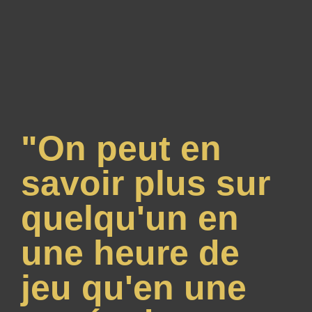
"On peut en
savoir plus sur
quelqu'un en
une heure de
jeu qu'en une