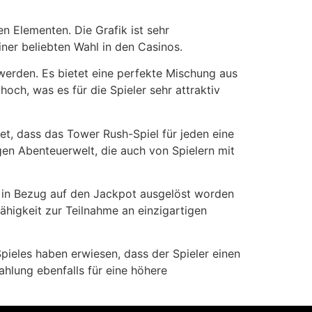
 Elementen. Die Grafik ist sehr
ner beliebten Wahl in den Casinos.
 werden. Es bietet eine perfekte Mischung aus
och, was es für die Spieler sehr attraktiv
t, dass das Tower Rush-Spiel für jeden eine
igen Abenteuerwelt, die auch von Spielern mit
n in Bezug auf den Jackpot ausgelöst worden
Fähigkeit zur Teilnahme an einzigartigen
pieles haben erwiesen, dass der Spieler einen
hlung ebenfalls für eine höhere