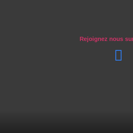
Rejoignez nous su