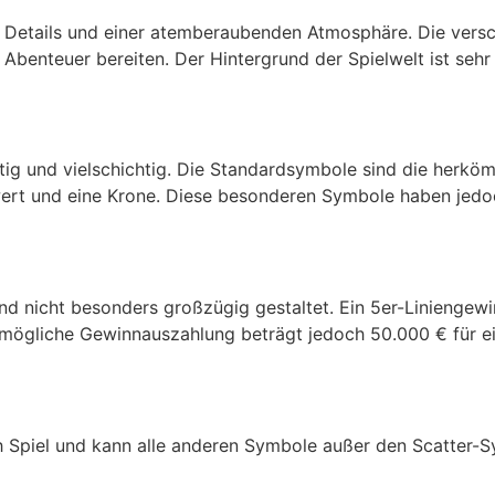
elen Details und einer atemberaubenden Atmosphäre. Die ve
 Abenteuer bereiten. Der Hintergrund der Spielwelt ist sehr 
ltig und vielschichtig. Die Standardsymbole sind die herkö
wert und eine Krone. Diese besonderen Symbole haben jedo
nd nicht besonders großzügig gestaltet. Ein 5er-Liniengew
 mögliche Gewinnauszahlung beträgt jedoch 50.000 € für ei
sh Spiel und kann alle anderen Symbole außer den Scatter-