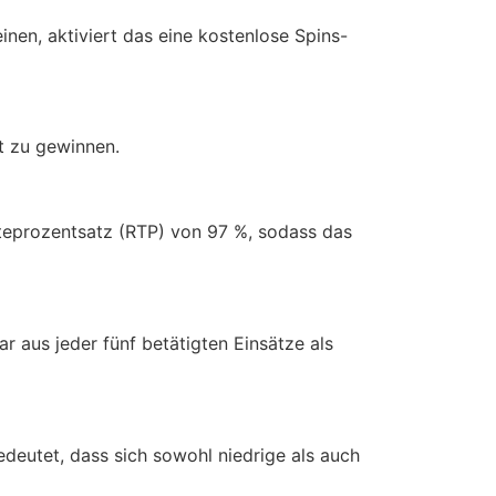
nen, aktiviert das eine kostenlose Spins-
t zu gewinnen.
diteprozentsatz (RTP) von 97 %, sodass das
ar aus jeder fünf betätigten Einsätze als
edeutet, dass sich sowohl niedrige als auch