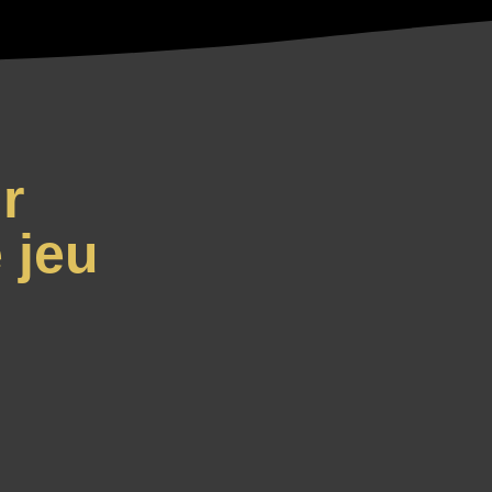
r
 jeu