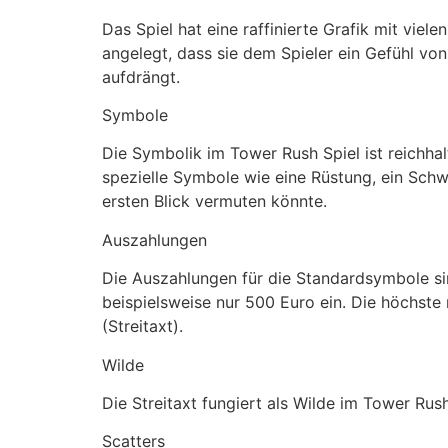
Das Spiel hat eine raffinierte Grafik mit vi
angelegt, dass sie dem Spieler ein Gefühl von
aufdrängt.
Symbole
Die Symbolik im Tower Rush Spiel ist reichha
spezielle Symbole wie eine Rüstung, ein Sch
ersten Blick vermuten könnte.
Auszahlungen
Die Auszahlungen für die Standardsymbole si
beispielsweise nur 500 Euro ein. Die höchste
(Streitaxt).
Wilde
Die Streitaxt fungiert als Wilde im Tower Ru
Scatters