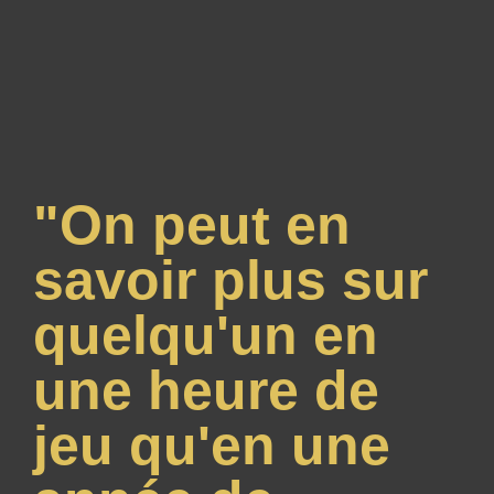
"On peut en
savoir plus sur
quelqu'un en
une heure de
jeu qu'en une