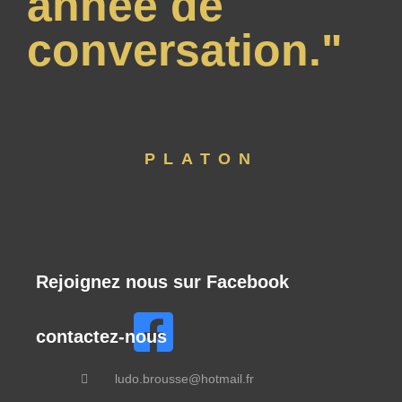
année de
conversation."
PLATON
Rejoignez nous sur Facebook
contactez-nous
ludo.brousse@hotmail.fr