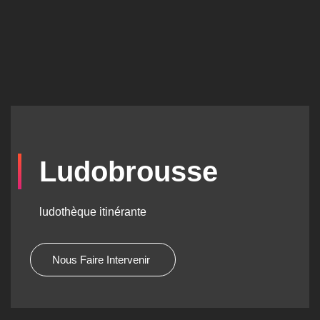
Ludobrousse
ludothèque itinérante
Nous Faire Intervenir