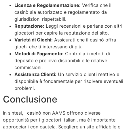
Licenza e Regolamentazione:
Verifica che il
casinò sia autorizzato e regolamentato da
giurisdizioni rispettabili.
Reputazione:
Leggi recensioni e parlane con altri
giocatori per capire la reputazione del sito.
Varietà di Giochi:
Assicurati che il casinò offra i
giochi che ti interessano di più.
Metodi di Pagamento:
Controlla i metodi di
deposito e prelievo disponibili e le relative
commissioni.
Assistenza Clienti:
Un servizio clienti reattivo e
disponibile è fondamentale per risolvere eventuali
problemi.
Conclusione
In sintesi, i casinò non AAMS offrono diverse
opportunità per i giocatori italiani, ma è importante
approcciarli con cautela. Scegliere un sito affidabile e