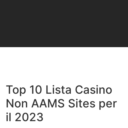
Top 10 Lista Casino
Non AAMS Sites per
il 2023