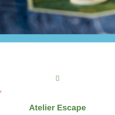
r
Atelier Escape​