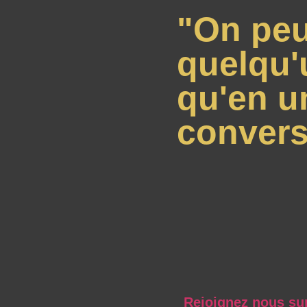
"On peu
quelqu'
qu'en u
convers
Rejoignez nous su