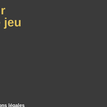
r
 jeu
ons légales