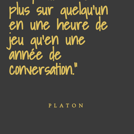
plus sur quelqu'un
en une heure de
jeu qu'en une
année de
conversation."
PLATON