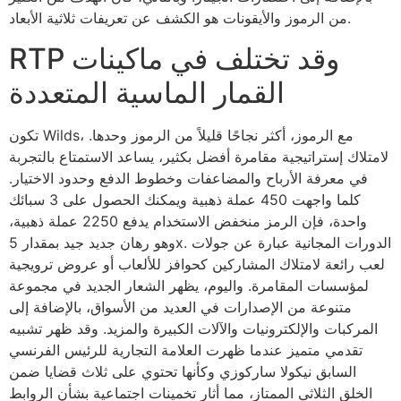
من الرموز والأيقونات هو الكشف عن تعريفات ثلاثية الأبعاد.
RTP وقد تختلف في ماكينات
القمار الماسية المتعددة
تكون Wilds، مع الرموز، أكثر نجاحًا قليلاً من الرموز وحدها.
لامتلاك إستراتيجية مقامرة أفضل بكثير، يساعد الاستمتاع بالتجربة
في معرفة الأرباح والمضاعفات وخطوط الدفع وحدود الاختيار.
كلما واجهت 450 عملة ذهبية ويمكنك الحصول على 3 سبائك
واحدة، فإن الرمز منخفض الاستخدام يدفع 2250 عملة ذهبية،
وهو رهان جديد جيد بمقدار 5x. الدورات المجانية عبارة عن جولات
لعب رائعة لامتلاك المشاركين كحوافز للألعاب أو عروض ترويجية
لمؤسسات المقامرة. واليوم، يظهر الشعار الجديد في مجموعة
متنوعة من الإصدارات في العديد من الأسواق، بالإضافة إلى
المركبات والإلكترونيات والآلات الكبيرة والمزيد. وقد ظهر تشبيه
تقدمي متميز عندما ظهرت العلامة التجارية للرئيس الفرنسي
السابق نيكولا ساركوزي وكأنها تحتوي على ثلاث قضايا ضمن
الخلق الثلاثي الممتاز، مما أثار تخمينات اجتماعية بشأن الروابط