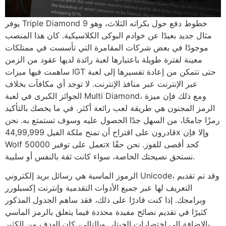
يوفر Triple Diamond 9 خطوط دفع حول بكراته الثلاث، وهو
مثال جديد بعيدًا عن خوادم البوكى الكلاسيكية. كان هذا المنصب
موجودًا في بعض شركات المقامرة التي تأسست في ممتلكات
معينة لفترة طويلة باعتبارها لعبة رائدة لديها عقود من الزمن
ساهمت فيها ميزات IGT حتى تتمكن من إعادة تفسيرها إلى لعبة
عبر الإنترنت عبر منافذ الإنترنت. لا توجد أي مكافآت بخلاف
الجوائز الكبرى في لعبة Multi Diamond، ومع ذلك فإن ميزة
الرمز المجنون هي طريقة لعب رائعة أكثر. في ما يخصك بالتأكيد
رمزًا جامحًا، من السهل جدًا الحصول عليه وسوف تستمتع به. نحن
قادرون على اقتراح أن تمنح ملكة الفيل 44,99,999x وإلا فإن
Wolf تعمل على توفير 50000x كحد أقصى للفوز. نحن حقًا
نستحق نصيحتك الخاصة، سواء كانت ثقة بالنفس أو سلبية.
الرموز الماسية هي رسائل بريد إلكتروني Unicode، وقد تم تقديم
التعريف لها عبر جميع الأدوات التقدمية وإنترنت إكسبلورر
وبرامجك. إذا كنت قادرًا على ذلك، فقد ساهم الجدول المذكور
كثيرًا في تقديم نصائح مفيدة محددة فيما يتعلق بالرمز الماسي
بالإضافة إلى اختصارات الجيتار. وبالتالي، كان الهدف من الكثير