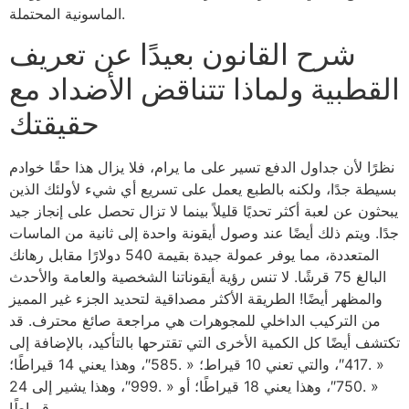
الماسونية المحتملة.
شرح القانون بعيدًا عن تعريف
القطبية ولماذا تتناقض الأضداد مع
حقيقتك
نظرًا لأن جداول الدفع تسير على ما يرام، فلا يزال هذا حقًا خوادم
بسيطة جدًا، ولكنه بالطبع يعمل على تسريع أي شيء لأولئك الذين
يبحثون عن لعبة أكثر تحديًا قليلاً بينما لا تزال تحصل على إنجاز جيد
جدًا. ويتم ذلك أيضًا عند وصول أيقونة واحدة إلى ثانية من الماسات
المتعددة، مما يوفر عمولة جيدة بقيمة 540 دولارًا مقابل رهانك
البالغ 75 قرشًا. لا تنس رؤية أيقوناتنا الشخصية والعامة والأحدث
والمظهر أيضًا! الطريقة الأكثر مصداقية لتحديد الجزء غير المميز
من التركيب الداخلي للمجوهرات هي مراجعة صائغ محترف. قد
تكتشف أيضًا كل الكمية الأخرى التي تقترحها بالتأكيد، بالإضافة إلى
« .417″، والتي تعني 10 قيراط؛ « .585″، وهذا يعني 14 قيراطًا؛
« .750″، وهذا يعني 18 قيراطًا؛ أو « .999″، وهذا يشير إلى 24
قيراطًا.