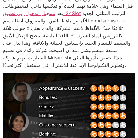
قبل العلماء وهي علامة تهدد الحياة أو تعكسها داخل المخطوطات.
الترتيب المثلثي الجديد
تسجيل الدخول إلى تطبيق i24Slot
يعد
للألماس باهظ الثمن، والمعروف أيضًا باسم « mitsubiishi »،
تلاعبًا جيدًا بالألفاظ لاسم الشركة، والذي يعني « حوالي ثلاثة
كالتروبس لمياه الشرب » باللغة اليابانية. ينضح الهيكل الأنيق
والبسيط للشعار الجديد بإحساس الحداثة والأناقة، وهذا يدل على
سمعة ميتسوبيشي منذ أن أصبحت شركة رائدة في تصنيع
السيارات. تهتم شركة Mitsubishi جديًا بخفض تأثيرها البيئي
وتطوير التكنولوجيا الإبداعية للاشتراك في مستقبل أكثر تجددًا.