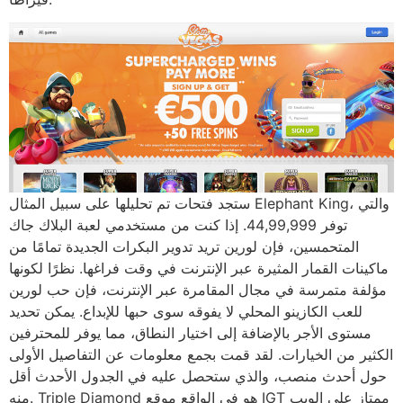
ستجد فتحات تم تحليلها على سبيل المثال Elephant King، والتي
توفر 44,99,999. إذا كنت من مستخدمي لعبة البلاك جاك
المتحمسين، فإن لورين تريد تدوير البكرات الجديدة تمامًا من
ماكينات القمار المثيرة عبر الإنترنت في وقت فراغها. نظرًا لكونها
مؤلفة متمرسة في مجال المقامرة عبر الإنترنت، فإن حب لورين
للعب الكازينو المحلي لا يفوقه سوى حبها للإبداع. يمكن تحديد
مستوى الأجر بالإضافة إلى اختيار النطاق، مما يوفر للمحترفين
الكثير من الخيارات. لقد قمت بجمع معلومات عن التفاصيل الأولى
حول أحدث منصب، والذي ستحصل عليه في الجدول الأحدث أقل
منه. Triple Diamond هو في الواقع موقع IGT ممتاز على الويب