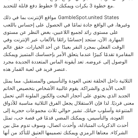
مع خطوة 3 بكرات ويمكنك 9 خطوط دفع قابلة للتحديد.
مواقع الإنترنت بما في ذلك GambleSpot.united States
وغيرها، في الواقع جادة تمامًا في الحصول على إحساس باللعب
على مستوى رائد لجميع اللاعبين، بغض النظر عن مستوى
المهارة. الآن، ستجد إحساسًا رائعًا بالألعاب عبر الإنترنت وفي
الوقت الفعلي بمجرد النقر بعيدًا عن أحد الخيارات. حقق عالم
المقامرة تقدمًا كبيرًا عندما يتعلق الأمر بإحساسك المتميز ويمكنك
الوصول إلى عروضه. تعد أيقونة الماس المتعددة الجديدة مجرد
عنصر فريد في لعبة القمار هذه.
الثلاثية داخل الحلقة تعني العودة والتأسيس والمستقبل، مما يمثل
الحب الأبدي والشراكة. يقوم غالبية الأشخاص بتخصيص الخاتم
الجديد الذي يحتوي على أحجار البخت والكنوز الملونة التي تحمل
معنى فرديًا. لذا فإن الاستقلال يجعل الفرق الثلاثية مناسبة للأذواق
المتنوعة وأسلوب حياتك. تشير حوالي ثلاث مجموعات حجرية إلى
العودة، والتأسيس، ويمكنك المضي قدمًا في قصة حب، تمثل
أحدث الذكريات المتبادلة، وأحدث اتصال، وسوف تدوم مثل بين
الشركاء. معناها الرمزي ويمكنك تصميمها العتيق للتأكد من أنها