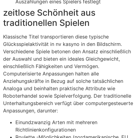
Auszahlungen eines Spielers festlegt
zeitlose Schönheit aus
traditionellen Spielen
Klassische Titel transportieren diese typische
Glücksspielaktivität in nv kasyno in den Bildschirm.
Verschiedene Spiele betonen den Ansatz einschließlich
der Auswahl und bieten ein ideales Gleichgewicht,
einschließlich Fähigkeiten und Vermögen.
Computerisierte Anpassungen halten alle
Anziehungskräfte in Bezug auf solche tatsächlichen
Analoga und beinhalten praktische Attribute wie
Roboterhandel sowie Spielverfolgung. Der traditionelle
Unterhaltungsbereich verfügt über computergesteuerte
Anpassungen, darunter:
Einundzwanzig Arten mit mehreren
Richtlinienkonfigurationen
Roulette -Möglichkeiten (nordamerikanische, EU,