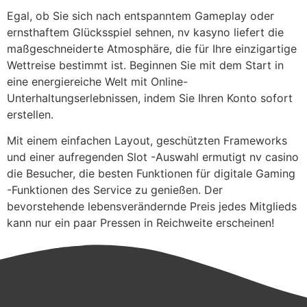
Egal, ob Sie sich nach entspanntem Gameplay oder
ernsthaftem Glücksspiel sehnen, nv kasyno liefert die
maßgeschneiderte Atmosphäre, die für Ihre einzigartige
Wettreise bestimmt ist. Beginnen Sie mit dem Start in
eine energiereiche Welt mit Online-
Unterhaltungserlebnissen, indem Sie Ihren Konto sofort
erstellen.
Mit einem einfachen Layout, geschützten Frameworks
und einer aufregenden Slot -Auswahl ermutigt nv casino
die Besucher, die besten Funktionen für digitale Gaming
-Funktionen des Service zu genießen. Der
bevorstehende lebensverändernde Preis jedes Mitglieds
kann nur ein paar Pressen in Reichweite erscheinen!