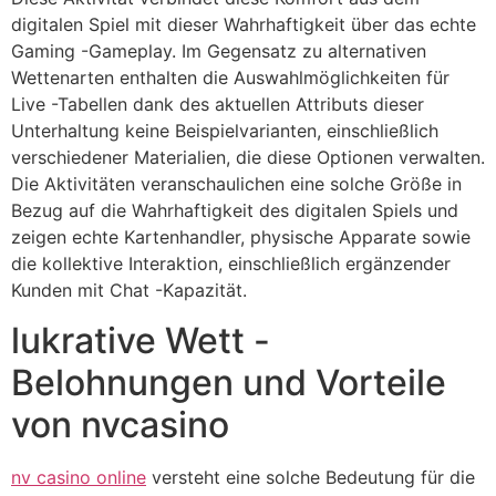
digitalen Spiel mit dieser Wahrhaftigkeit über das echte
Gaming -Gameplay. Im Gegensatz zu alternativen
Wettenarten enthalten die Auswahlmöglichkeiten für
Live -Tabellen dank des aktuellen Attributs dieser
Unterhaltung keine Beispielvarianten, einschließlich
verschiedener Materialien, die diese Optionen verwalten.
Die Aktivitäten veranschaulichen eine solche Größe in
Bezug auf die Wahrhaftigkeit des digitalen Spiels und
zeigen echte Kartenhandler, physische Apparate sowie
die kollektive Interaktion, einschließlich ergänzender
Kunden mit Chat -Kapazität.
lukrative Wett -
Belohnungen und Vorteile
von nvcasino
nv casino online
versteht eine solche Bedeutung für die