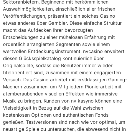
Sektoranbietern. Beginnend mit herkömmlichen
Auswahlmöglichkeiten, einschließlich aller frischen
Veröffentlichungen, präsentiert ein solches Casino
etwas anderes über Gambler. Diese einfache Struktur
macht das Aufdecken Ihrer bevorzugten
Entscheidungen zu einer mühelosen Erfahrung mit
ordentlich arrangierten Segmenten sowie einem
wertvollen Entdeckungsinstrument. nvcasino erweitert
diesen Glücksspielkatalog kontinuierlich über
Originalspiele, sodass die Benutzer immer wieder
titelorientiert sind, zusammen mit einem engagierten
Versuch. Das Casino arbeitet mit erstklassigen Gaming-
Machern zusammen, um Mitgliedern Pionierarbeit mit
atemberaubenden visuellen Effekten wie immersive
Musik zu bringen. Kunden von nv kasyno können eine
Vielseitigkeit in Bezug auf die Wahl zwischen
kostenlosen Optionen und authentischen Fonds
genießen. Testversionen sind nach wie vor optimal, um
neuartige Spiele zu untersuchen, die abwesend nicht in