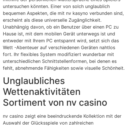
untersuchen könnten. Einer von solch unglaublich
bequemen Aspekten, die mit nv kasyno verbunden sind,
erscheint als diese universelle Zugänglichkeit.
Unabhängig davon, ob ein Benutzer über einen PC zu
Hause ist, mit dem mobilen Gerät unterwegs ist und
entweder mit Ihrem PC entspannt wird, setzt sich das
Wett -Abenteuer auf verschiedenen Geräten nahtlos
fort. Ihr flexibles System modifiziert wunderbar mit
unterschiedlichen Schnittstellenformen, bei denen es
fehlt, abnehmende Fähigkeiten sowie visuelle Schönheit.
Unglaubliches
Wettenaktivitäten
Sortiment von nv casino
nv casino zeigt eine beeindruckende Kollektion mit der
Auswahl der Glücksspiele von zahlreichen