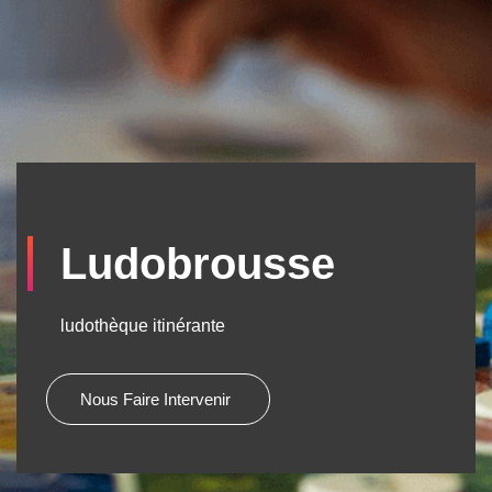
Ludobrousse
ludothèque itinérante
Nous Faire Intervenir