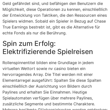
Geld gefährdet sind, und befähigen den Benutzern die
Möglichkeit, diese Operationen zu kennen, einschließlich
der Entwicklung von Taktiken, die den Ressourcen eines
Spielers widmen. Sobald ein Spieler in Bezug auf Chase
True Earnings bestrebt ist, gibt es die Alternative für
echte Fonds als nur die Berührung.
Spin zum Erfolg:
Elektrifizierende Spielreisen
Rollenspinnentitel bilden eine Grundlage in jedem
virtuellen Wettort sowie nv casino bieten ein
hervorragendes Array. Die Titel werden mit einer
Elementarregel ausgeführt: Spalten Sie diese Spalten
einschließlich der Ausrichtung von Bildern durch
Paylines und erhalten Sie Einnahmen. Heutige
Spielautomaten verfügen über mehrere Paylines,
zusätzliche Segmente und bestimmte Charaktere.
Mehrere berühmte Glücksspielsorten werden entdecken: