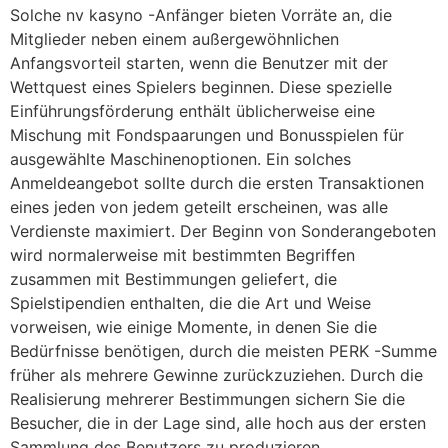
Solche nv kasyno -Anfänger bieten Vorräte an, die
Mitglieder neben einem außergewöhnlichen
Anfangsvorteil starten, wenn die Benutzer mit der
Wettquest eines Spielers beginnen. Diese spezielle
Einführungsförderung enthält üblicherweise eine
Mischung mit Fondspaarungen und Bonusspielen für
ausgewählte Maschinenoptionen. Ein solches
Anmeldeangebot sollte durch die ersten Transaktionen
eines jeden von jedem geteilt erscheinen, was alle
Verdienste maximiert. Der Beginn von Sonderangeboten
wird normalerweise mit bestimmten Begriffen
zusammen mit Bestimmungen geliefert, die
Spielstipendien enthalten, die die Art und Weise
vorweisen, wie einige Momente, in denen Sie die
Bedürfnisse benötigen, durch die meisten PERK -Summe
früher als mehrere Gewinne zurückzuziehen. Durch die
Realisierung mehrerer Bestimmungen sichern Sie die
Besucher, die in der Lage sind, alle hoch aus der ersten
Sammlung des Benutzers zu produzieren.