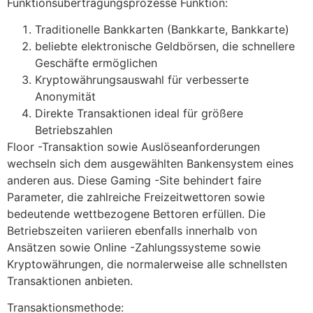
Funktionsübertragungsprozesse Funktion:
Traditionelle Bankkarten (Bankkarte, Bankkarte)
beliebte elektronische Geldbörsen, die schnellere
Geschäfte ermöglichen
Kryptowährungsauswahl für verbesserte
Anonymität
Direkte Transaktionen ideal für größere
Betriebszahlen
Floor -Transaktion sowie Auslöseanforderungen
wechseln sich dem ausgewählten Bankensystem eines
anderen aus. Diese Gaming -Site behindert faire
Parameter, die zahlreiche Freizeitwettoren sowie
bedeutende wettbezogene Bettoren erfüllen. Die
Betriebszeiten variieren ebenfalls innerhalb von
Ansätzen sowie Online -Zahlungssysteme sowie
Kryptowährungen, die normalerweise alle schnellsten
Transaktionen anbieten.
Transaktionsmethode: