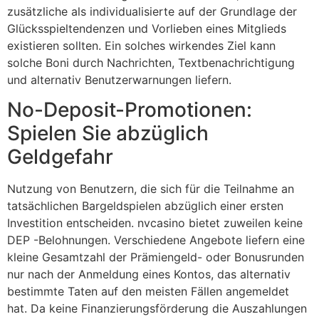
zusätzliche als individualisierte auf der Grundlage der
Glücksspieltendenzen und Vorlieben eines Mitglieds
existieren sollten. Ein solches wirkendes Ziel kann
solche Boni durch Nachrichten, Textbenachrichtigung
und alternativ Benutzerwarnungen liefern.
No-Deposit-Promotionen:
Spielen Sie abzüglich
Geldgefahr
Nutzung von Benutzern, die sich für die Teilnahme an
tatsächlichen Bargeldspielen abzüglich einer ersten
Investition entscheiden. nvcasino bietet zuweilen keine
DEP -Belohnungen. Verschiedene Angebote liefern eine
kleine Gesamtzahl der Prämiengeld- oder Bonusrunden
nur nach der Anmeldung eines Kontos, das alternativ
bestimmte Taten auf den meisten Fällen angemeldet
hat. Da keine Finanzierungsförderung die Auszahlungen