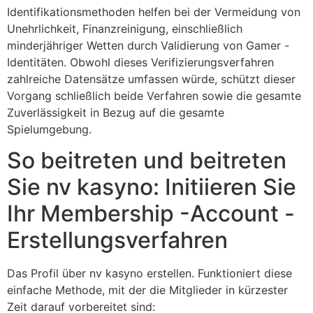
Identifikationsmethoden helfen bei der Vermeidung von
Unehrlichkeit, Finanzreinigung, einschließlich
minderjähriger Wetten durch Validierung von Gamer -
Identitäten. Obwohl dieses Verifizierungsverfahren
zahlreiche Datensätze umfassen würde, schützt dieser
Vorgang schließlich beide Verfahren sowie die gesamte
Zuverlässigkeit in Bezug auf die gesamte
Spielumgebung.
So beitreten und beitreten
Sie nv kasyno: Initiieren Sie
Ihr Membership -Account -
Erstellungsverfahren
Das Profil über nv kasyno erstellen. Funktioniert diese
einfache Methode, mit der die Mitglieder in kürzester
Zeit darauf vorbereitet sind: