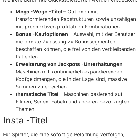
Mega -Wege -Titel
– Optionen mit
transformierenden Radstrukturen sowie unzähligen
mit prospektiven profitablen Kombinationen
Bonus -Kaufoptionen
– Auswahl, mit der Benutzer
die direkte Zulassung zu Bonussegmenten
beschaffen können, die frei von den verbleibenden
Patienten
Erweiterung von Jackpots -Unterhaltungen
–
Maschinen mit kontinuierlich expandierenden
Kopfgeldmengen, die in der Lage sind, massive
Summen zu erreichen
thematische Titel
– Maschinen basierend auf
Filmen, Serien, Fabeln und anderen bevorzugten
Themen
Insta -Titel
Für Spieler, die eine sofortige Belohnung verfolgen,