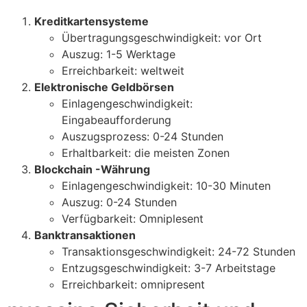
Kreditkartensysteme
Übertragungsgeschwindigkeit: vor Ort
Auszug: 1-5 Werktage
Erreichbarkeit: weltweit
Elektronische Geldbörsen
Einlagengeschwindigkeit:
Eingabeaufforderung
Auszugsprozess: 0-24 Stunden
Erhaltbarkeit: die meisten Zonen
Blockchain -Währung
Einlagengeschwindigkeit: 10-30 Minuten
Auszug: 0-24 Stunden
Verfügbarkeit: Omniplesent
Banktransaktionen
Transaktionsgeschwindigkeit: 24-72 Stunden
Entzugsgeschwindigkeit: 3-7 Arbeitstage
Erreichbarkeit: omnipresent