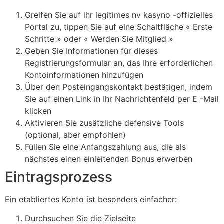
Greifen Sie auf ihr legitimes nv kasyno -offizielles
Portal zu, tippen Sie auf eine Schaltfläche « Erste
Schritte » oder « Werden Sie Mitglied »
Geben Sie Informationen für dieses
Registrierungsformular an, das Ihre erforderlichen
Kontoinformationen hinzufügen
Über den Posteingangskontakt bestätigen, indem
Sie auf einen Link in Ihr Nachrichtenfeld per E -Mail
klicken
Aktivieren Sie zusätzliche defensive Tools
(optional, aber empfohlen)
Füllen Sie eine Anfangszahlung aus, die als
nächstes einen einleitenden Bonus erwerben
Eintragsprozess
Ein etabliertes Konto ist besonders einfacher:
Durchsuchen Sie die Zielseite