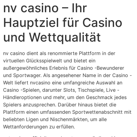
nv casino – Ihr
Hauptziel für Casino
und Wettqualität
nv casino dient als renommierte Plattform in der
virtuellen Glücksspielwelt und bietet ein
außergewöhnliches Erlebnis für Casino -Bewunderer
und Sportwager. Als angesehener Name in der Casino -
Welt liefert nvcasino eine umfangreiche Auswahl an
Casino -Spielen, darunter Slots, Tischspiele, Live -
Händleroptionen und mehr, um den Geschmack jedes
Spielers anzusprechen. Darüber hinaus bietet die
Plattform einen umfassenden Sportwettenabschnitt mit
beliebten Ligen und Nischenmärkten, um alle
Wettanforderungen zu erfüllen.