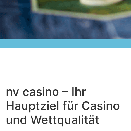
nv casino – Ihr
Hauptziel für Casino
und Wettqualität