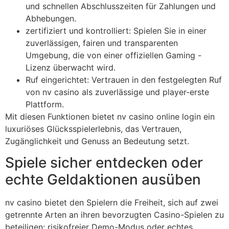
und schnellen Abschlusszeiten für Zahlungen und
Abhebungen.
zertifiziert und kontrolliert: Spielen Sie in einer
zuverlässigen, fairen und transparenten
Umgebung, die von einer offiziellen Gaming -
Lizenz überwacht wird.
Ruf eingerichtet: Vertrauen in den festgelegten Ruf
von nv casino als zuverlässige und player-erste
Plattform.
Mit diesen Funktionen bietet nv casino online login ein
luxuriöses Glücksspielerlebnis, das Vertrauen,
Zugänglichkeit und Genuss an Bedeutung setzt.
Spiele sicher entdecken oder
echte Geldaktionen ausüben
nv casino bietet den Spielern die Freiheit, sich auf zwei
getrennte Arten an ihren bevorzugten Casino-Spielen zu
beteiligen: risikofreier Demo-Modus oder echtes