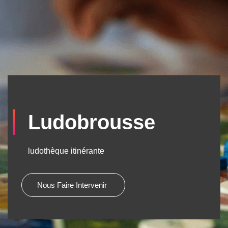
Ludobrousse
ludothèque itinérante
Nous Faire Intervenir