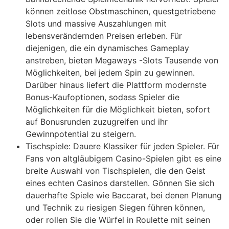
können zeitlose Obstmaschinen, questgetriebene
Slots und massive Auszahlungen mit
lebensverändernden Preisen erleben. Für
diejenigen, die ein dynamisches Gameplay
anstreben, bieten Megaways -Slots Tausende von
Möglichkeiten, bei jedem Spin zu gewinnen.
Darüber hinaus liefert die Plattform modernste
Bonus-Kaufoptionen, sodass Spieler die
Möglichkeiten für die Möglichkeit bieten, sofort
auf Bonusrunden zuzugreifen und ihr
Gewinnpotential zu steigern.
Tischspiele: Dauere Klassiker für jeden Spieler. Für
Fans von altgläubigem Casino-Spielen gibt es eine
breite Auswahl von Tischspielen, die den Geist
eines echten Casinos darstellen. Gönnen Sie sich
dauerhafte Spiele wie Baccarat, bei denen Planung
und Technik zu riesigen Siegen führen können,
oder rollen Sie die Würfel in Roulette mit seinen