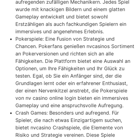
aufregenden zufälligen Mechanikern. Jedes Spiel
wurde mit knackigen Bildern und einem glatten
Gameplay entwickelt und bietet sowohl
Erstzähligen als auch fachkundigen Spielern ein
immersives und angenehmes Erlebnis.
Pokerspiele: Eine Fusion von Strategie und
Chancen. Pokerfans genießen nvcasinos Sortiment
an Pokerversionen und richten sich an alle
Fähigkeiten. Die Plattform bietet eine Auswahl an
Optionen, um Ihre Fähigkeiten und Ihr Glück zu
testen. Egal, ob Sie ein Anfänger sind, der die
Grundlagen lernt oder ein erfahrener Enthusiast,
der einen Nervenkitzel anstrebt, die Pokerspiele
von nv casino online login bieten ein immersives
Gameplay und eine anspruchsvolle Aufregung.
Crash Games: Besonders und aufregend. Für
Spieler, die nach etwas Einzigartigem suchen,
bietet nvcasino Crashspiele, die Elemente von
Risiko und Strategie vereinen. Diese Spiele