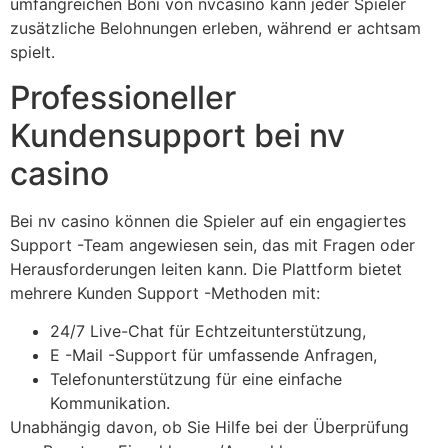
umfangreichen Boni von nvcasino kann jeder Spieler
zusätzliche Belohnungen erleben, während er achtsam
spielt.
Professioneller
Kundensupport bei nv
casino
Bei nv casino können die Spieler auf ein engagiertes
Support -Team angewiesen sein, das mit Fragen oder
Herausforderungen leiten kann. Die Plattform bietet
mehrere Kunden Support -Methoden mit:
24/7 Live-Chat für Echtzeitunterstützung,
E -Mail -Support für umfassende Anfragen,
Telefonunterstützung für eine einfache
Kommunikation.
Unabhängig davon, ob Sie Hilfe bei der Überprüfung