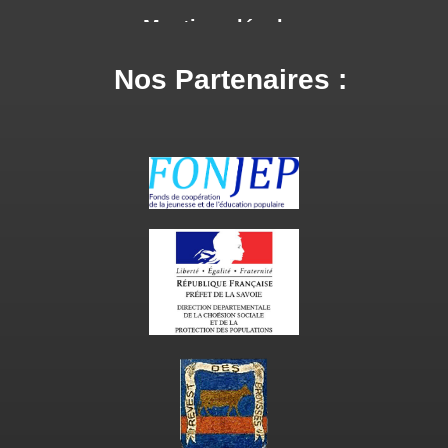
Mentions légales
Nos Partenaires :